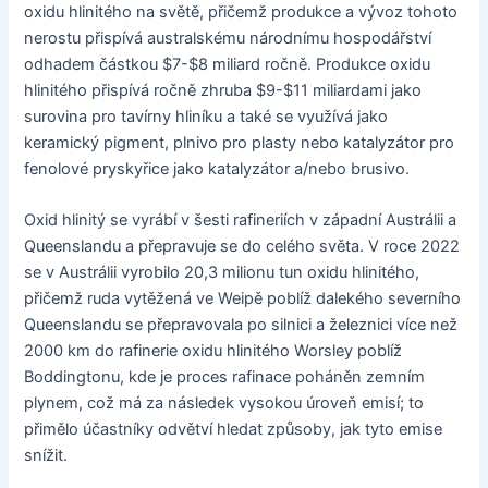
oxidu hlinitého na světě, přičemž produkce a vývoz tohoto
nerostu přispívá australskému národnímu hospodářství
odhadem částkou $7-$8 miliard ročně. Produkce oxidu
hlinitého přispívá ročně zhruba $9-$11 miliardami jako
surovina pro tavírny hliníku a také se využívá jako
keramický pigment, plnivo pro plasty nebo katalyzátor pro
fenolové pryskyřice jako katalyzátor a/nebo brusivo.
Oxid hlinitý se vyrábí v šesti rafineriích v západní Austrálii a
Queenslandu a přepravuje se do celého světa. V roce 2022
se v Austrálii vyrobilo 20,3 milionu tun oxidu hlinitého,
přičemž ruda vytěžená ve Weipě poblíž dalekého severního
Queenslandu se přepravovala po silnici a železnici více než
2000 km do rafinerie oxidu hlinitého Worsley poblíž
Boddingtonu, kde je proces rafinace poháněn zemním
plynem, což má za následek vysokou úroveň emisí; to
přimělo účastníky odvětví hledat způsoby, jak tyto emise
snížit.