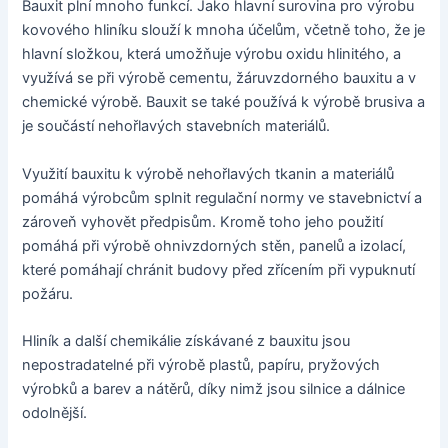
Bauxit plní mnoho funkcí. Jako hlavní surovina pro výrobu
kovového hliníku slouží k mnoha účelům, včetně toho, že je
hlavní složkou, která umožňuje výrobu oxidu hlinitého, a
využívá se při výrobě cementu, žáruvzdorného bauxitu a v
chemické výrobě. Bauxit se také používá k výrobě brusiva a
je součástí nehořlavých stavebních materiálů.
Využití bauxitu k výrobě nehořlavých tkanin a materiálů
pomáhá výrobcům splnit regulační normy ve stavebnictví a
zároveň vyhovět předpisům. Kromě toho jeho použití
pomáhá při výrobě ohnivzdorných stěn, panelů a izolací,
které pomáhají chránit budovy před zřícením při vypuknutí
požáru.
Hliník a další chemikálie získávané z bauxitu jsou
nepostradatelné při výrobě plastů, papíru, pryžových
výrobků a barev a nátěrů, díky nimž jsou silnice a dálnice
odolnější.