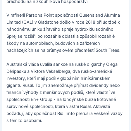
přechodu na nízkouhlíkové hospodářství.
V rafinerii Parsons Point společnosti Queensland Alumina
Limited (QAL) v Gladstone došlo v roce 2018 při údržbě k
náhodnému úniku žíravého spreje hydroxidu sodného.
Sprej se rozšířil po rozsáhlé oblasti a způsobil rozsáhlé
škody na automobilech, budovách a zařízeních
nacházejících se na průmyslovém předměstí South Trees.
Australská vláda uvalila sankce na ruské oligarchy Olega
Děripasku a Viktora Vekselberga, dva rusko-americké
investory, kteří mají podíl v globálním hliníkárenském
gigantu Rusal. To jim znemožňuje přijímat dividendy nebo
finanční výhody z menšinových podílů, které vlastní ve
společnosti En+ Group - na londýnské burze kótované
surovinové společnosti, která vlastní Rusal. Aktivisté
požadují, aby společnost Rio Tinto přerušila veškeré vazby
s těmito osobami.