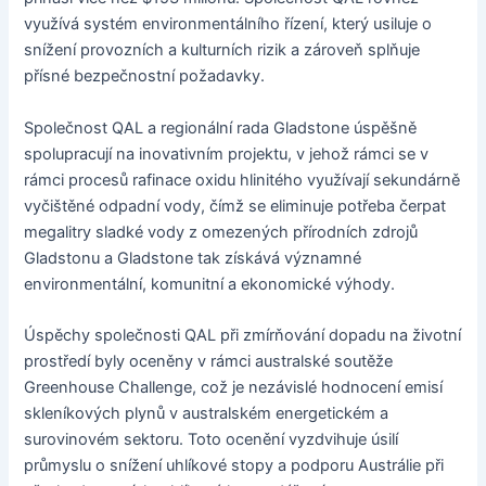
využívá systém environmentálního řízení, který usiluje o
snížení provozních a kulturních rizik a zároveň splňuje
přísné bezpečnostní požadavky.
Společnost QAL a regionální rada Gladstone úspěšně
spolupracují na inovativním projektu, v jehož rámci se v
rámci procesů rafinace oxidu hlinitého využívají sekundárně
vyčištěné odpadní vody, čímž se eliminuje potřeba čerpat
megalitry sladké vody z omezených přírodních zdrojů
Gladstonu a Gladstone tak získává významné
environmentální, komunitní a ekonomické výhody.
Úspěchy společnosti QAL při zmírňování dopadu na životní
prostředí byly oceněny v rámci australské soutěže
Greenhouse Challenge, což je nezávislé hodnocení emisí
skleníkových plynů v australském energetickém a
surovinovém sektoru. Toto ocenění vyzdvihuje úsilí
průmyslu o snížení uhlíkové stopy a podporu Austrálie při