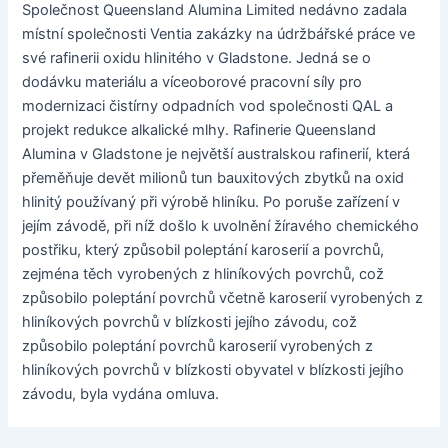
Společnost Queensland Alumina Limited nedávno zadala
místní společnosti Ventia zakázky na údržbářské práce ve
své rafinerii oxidu hlinitého v Gladstone. Jedná se o
dodávku materiálu a víceoborové pracovní síly pro
modernizaci čistírny odpadních vod společnosti QAL a
projekt redukce alkalické mlhy. Rafinerie Queensland
Alumina v Gladstone je největší australskou rafinerií, která
přeměňuje devět milionů tun bauxitových zbytků na oxid
hlinitý používaný při výrobě hliníku. Po poruše zařízení v
jejím závodě, při níž došlo k uvolnění žíravého chemického
postřiku, který způsobil poleptání karoserií a povrchů,
zejména těch vyrobených z hliníkových povrchů, což
způsobilo poleptání povrchů včetně karoserií vyrobených z
hliníkových povrchů v blízkosti jejího závodu, což
způsobilo poleptání povrchů karoserií vyrobených z
hliníkových povrchů v blízkosti obyvatel v blízkosti jejího
závodu, byla vydána omluva.