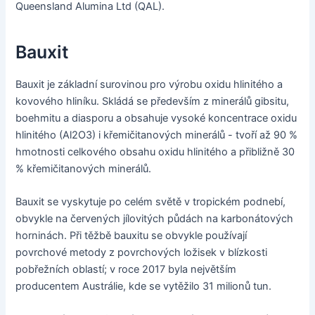
Queensland Alumina Ltd (QAL).
Bauxit
Bauxit je základní surovinou pro výrobu oxidu hlinitého a
kovového hliníku. Skládá se především z minerálů gibsitu,
boehmitu a diasporu a obsahuje vysoké koncentrace oxidu
hlinitého (Al2O3) i křemičitanových minerálů - tvoří až 90 %
hmotnosti celkového obsahu oxidu hlinitého a přibližně 30
% křemičitanových minerálů.
Bauxit se vyskytuje po celém světě v tropickém podnebí,
obvykle na červených jílovitých půdách na karbonátových
horninách. Při těžbě bauxitu se obvykle používají
povrchové metody z povrchových ložisek v blízkosti
pobřežních oblastí; v roce 2017 byla největším
producentem Austrálie, kde se vytěžilo 31 milionů tun.