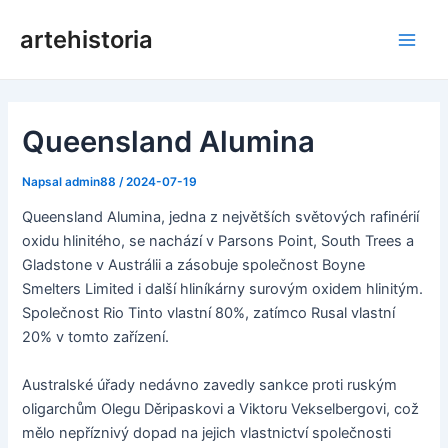
Přeskočit
artehistoria
na
Hlav
obsah
nabí
Queensland Alumina
Napsal
admin88
/
2024-07-19
Queensland Alumina, jedna z největších světových rafinérií
oxidu hlinitého, se nachází v Parsons Point, South Trees a
Gladstone v Austrálii a zásobuje společnost Boyne
Smelters Limited i další hliníkárny surovým oxidem hlinitým.
Společnost Rio Tinto vlastní 80%, zatímco Rusal vlastní
20% v tomto zařízení.
Australské úřady nedávno zavedly sankce proti ruským
oligarchům Olegu Děripaskovi a Viktoru Vekselbergovi, což
mělo nepříznivý dopad na jejich vlastnictví společnosti