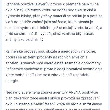
Rafinérie používají Bayerův proces k přeměně bauxitu na
oxid hlinitý. Po tomto kroku se oddělí soda kaustická a
hydroxid hlinitý, přebytečný materiál se odfiltruje a poté se
vloží do nádrže známé jako srážedlo, která obsahuje
semena hydroxidu hlinitého, jež stimulují tvorbu krystalů, a
poté se shromáždí a vysuší, čímž vznikne bílý prášek
známý jako oxid hlinitý.
Rafinérské procesy jsou složité a energeticky náročné,
podílejí se až třemi procenty na ročních emisích a
spotřebují dvakrát více energie než Tasmánie dohromady.
Rafinérské společnosti proto hledají inovativní technologie,
které mohou snížit emise a zároveň snížit spotřebu
energie.
Nedávno zveřejněná zpráva agentury ARENA poskytuje
plán dekarbonizace australských provozů na zpracování
oxidu hlinitého a nabízí řešení, která by mohla snížit emise