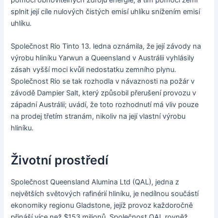
pomocí obnovitelných zdrojů energie, a tím pomoci zemi
splnit její cíle nulových čistých emisí uhlíku snížením emisí
uhlíku.
Společnost Rio Tinto 13. ledna oznámila, že její závody na
výrobu hliníku Yarwun a Queensland v Austrálii vyhlásily
zásah vyšší moci kvůli nedostatku zemního plynu.
Společnost Rio se tak rozhodla v návaznosti na požár v
závodě Dampier Salt, který způsobil přerušení provozu v
západní Austrálii; uvádí, že toto rozhodnutí má vliv pouze
na prodej třetím stranám, nikoliv na její vlastní výrobu
hliníku.
Životní prostředí
Společnost Queensland Alumina Ltd (QAL), jedna z
největších světových rafinérií hliníku, je nedílnou součástí
ekonomiky regionu Gladstone, jejíž provoz každoročně
přináší více než $153 milionů. Společnost QAL rovněž