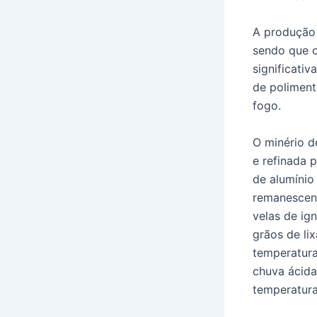
A produção 
sendo que o
significati
de poliment
fogo.
O minério d
e refinada 
de alumínio
remanescent
velas de ign
grãos de li
temperatura
chuva ácida
temperatura