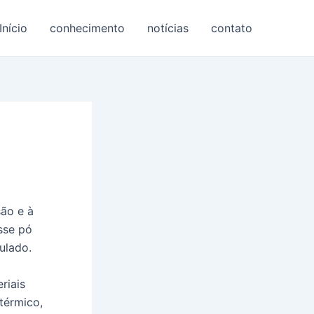
Início
conhecimento
notícias
contato
são e à
sse pó
ulado.
riais
térmico,