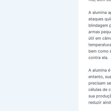
A alumina a
ataques quí
blindagem p
armas peque
útil em câm
temperatura
bem como e
contra ela.
A alumina é
entanto, su
precisam se
células de 
sua produç
reduzir ain