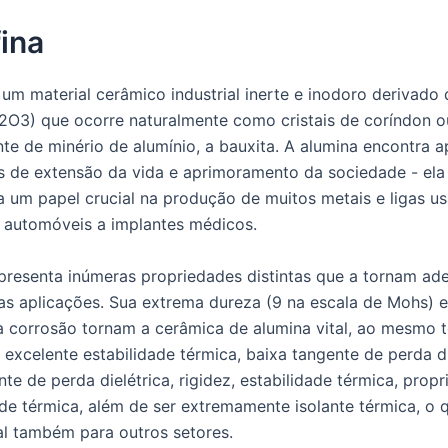
ina
 um material cerâmico industrial inerte e inodoro derivado
l2O3) que ocorre naturalmente como cristais de coríndon 
onte de minério de alumínio, a bauxita. A alumina encontra 
s de extensão da vida e aprimoramento da sociedade - ela
um papel crucial na produção de muitos metais e ligas u
e automóveis a implantes médicos.
presenta inúmeras propriedades distintas que a tornam ad
as aplicações. Sua extrema dureza (9 na escala de Mohs) e
 à corrosão tornam a cerâmica de alumina vital, ao mesmo
 excelente estabilidade térmica, baixa tangente de perda di
te de perda dielétrica, rigidez, estabilidade térmica, prop
de térmica, além de ser extremamente isolante térmica, o 
al também para outros setores.