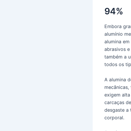
94%
Embora gran
alumínio me
alumina em 
abrasivos e
também a ut
todos os ti
A alumina d
mecânicas, 
exigem alta
carcaças de
desgaste a 
corporal.