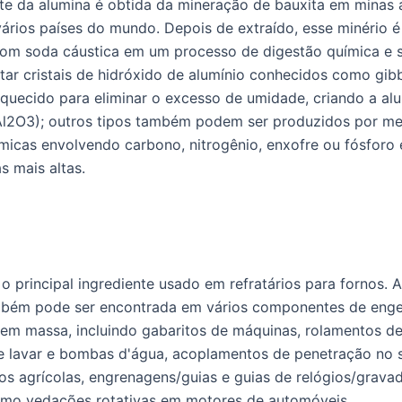
te da alumina é obtida da mineração de bauxita em minas 
ários países do mundo. Depois de extraído, esse minério é 
com soda cáustica em um processo de digestão química e
itar cristais de hidróxido de alumínio conhecidos como gib
aquecido para eliminar o excesso de umidade, criando a al
Al2O3); outros tipos também podem ser produzidos por me
micas envolvendo carbono, nitrogênio, enxofre ou fósforo
s mais altas.
o principal ingrediente usado em refratários para fornos. A
mbém pode ser encontrada em vários componentes de enge
em massa, incluindo gabaritos de máquinas, rolamentos de
 lavar e bombas d'água, acoplamentos de penetração no 
s agrícolas, engrenagens/guias e guias de relógios/grava
omo vedações rotativas em motores de automóveis.