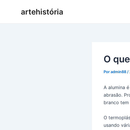
Pular
artehistória
para
o
conteúdo
O que
Por
admin88
/
A alumina é 
abrasão. Pr
branco tem 
O termoplás
usando vári