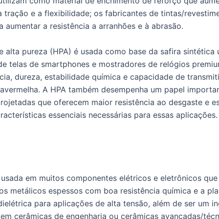
utilizam como material de enchimento de reforço que aume
à tração e a flexibilidade; os fabricantes de tintas/revestim
ra aumentar a resistência a arranhões e à abrasão.
e alta pureza (HPA) é usada como base da safira sintética u
de telas de smartphones e mostradores de relógios premiu
cia, dureza, estabilidade química e capacidade de transmiti
nfravermelha. A HPA também desempenha um papel importa
rojetadas que oferecem maior resistência ao desgaste e es
racterísticas essenciais necessárias para essas aplicações.
 usada em muitos componentes elétricos e eletrônicos qu
os metálicos espessos com boa resistência química e a pl
dielétrica para aplicações de alta tensão, além de ser um i
em cerâmicas de engenharia ou cerâmicas avançadas/técn