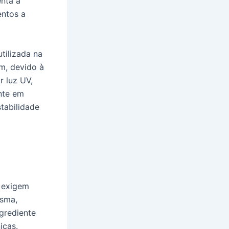
nta a
entos a
tilizada na
m, devido à
r luz UV,
nte em
tabilidade
e exigem
asma,
ngrediente
icas.