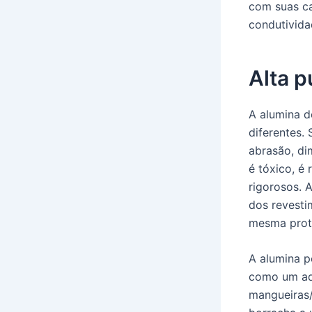
com suas ca
condutividad
Alta p
A alumina d
diferentes.
abrasão, di
é tóxico, é
rigorosos. 
dos revesti
mesma prot
A alumina p
como um adi
mangueiras/