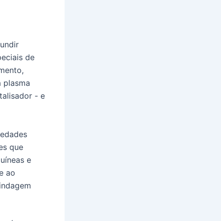
undir
eciais de
imento,
a plasma
alisador - e
iedades
ões que
guíneas e
 e ao
lindagem