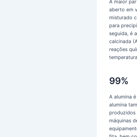
A maior par
aberto em v
misturado 
para precip
seguida, é 
calcinada (
reações quí
temperatura
99%
A alumina é 
alumina ta
produzidos 
máquinas de
equipamento
fita, bem c