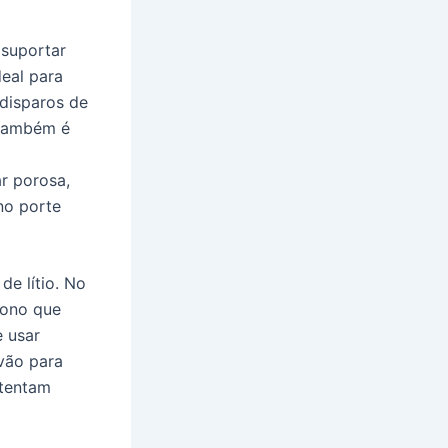
 suportar
deal para
 disparos de
 também é
r porosa,
no porte
de lítio. No
bono que
e usar
vão para
 tentam