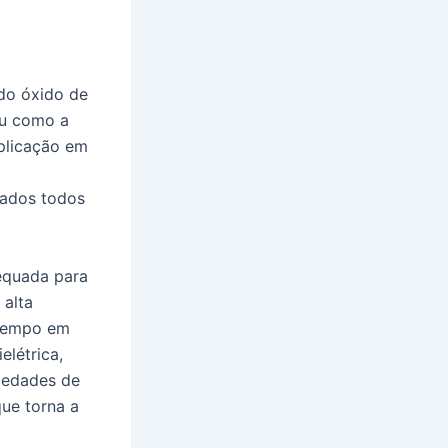
 do óxido de
ou como a
aplicação em
sados todos
equada para
 alta
 tempo em
elétrica,
riedades de
que torna a