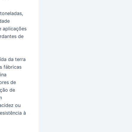
toneladas,
idade
e aplicações
ardantes de
ída da terra
s fábricas
ina
ores de
ução de
m
acidez ou
sistência à