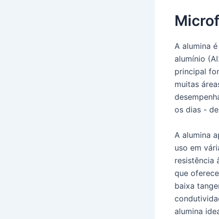
Microf
A alumina é
alumínio (A
principal f
muitas área
desempenha 
os dias - d
A alumina a
uso em vári
resistência
que oferece
baixa tangen
condutivida
alumina ide