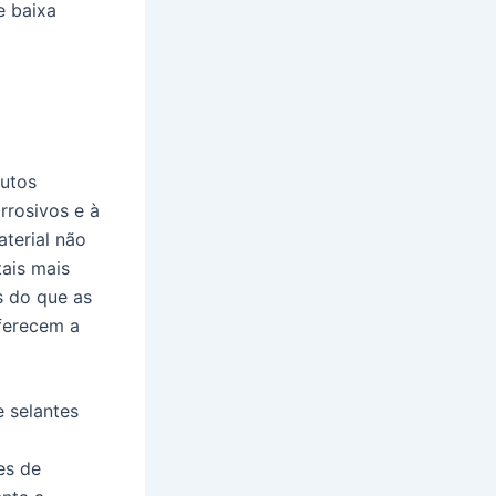
e baixa
dutos
rrosivos e à
terial não
ais mais
s do que as
oferecem a
 selantes
es de