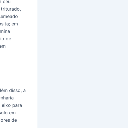
a céu
triturado,
 semeado
bsita; em
umina
io de
 em
lém disso, a
nharia
 eixo para
solo em
dores de