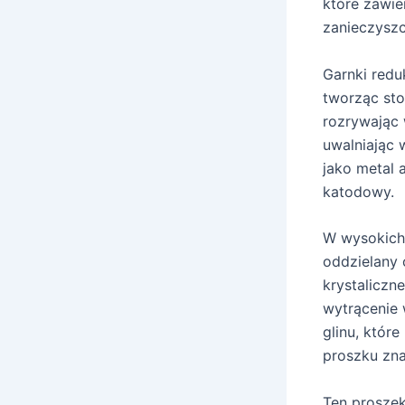
które zawie
zanieczyszc
Garnki redu
tworząc stop
rozrywając 
uwalniając 
jako metal 
katodowy.
W wysokich 
oddzielany 
krystaliczn
wytrącenie 
glinu, któr
proszku zna
Ten proszek