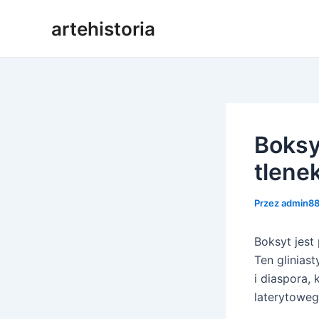
Przejdź
artehistoria
do
treści
Boksy
tlenek
Przez
admin8
Boksyt jes
Ten gliniast
i diaspora,
laterytoweg