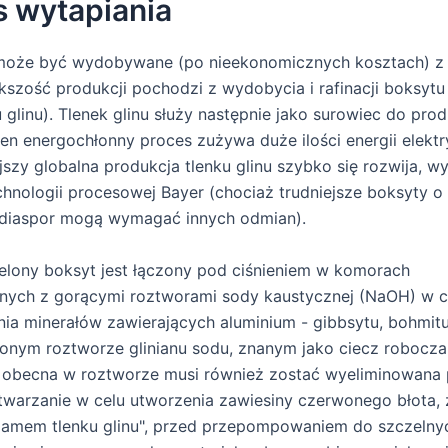
s wytapiania
może być wydobywane (po nieekonomicznych kosztach) z 
iększość produkcji pochodzi z wydobycia i rafinacji boksytu
u glinu). Tlenek glinu służy następnie jako surowiec do prod
ten energochłonny proces zużywa duże ilości energii elektr
ejszy globalna produkcja tlenku glinu szybko się rozwija, w
hnologii procesowej Bayer (chociaż trudniejsze boksyty o
 diaspor mogą wymagać innych odmian).
lony boksyt jest łączony pod ciśnieniem w komorach
nych z gorącymi roztworami sody kaustycznej (NaOH) w c
ia minerałów zawierających aluminium - gibbsytu, bohmitu
onym roztworze glinianu sodu, znanym jako ciecz robocz
 obecna w roztworze musi również zostać wyeliminowana
twarzanie w celu utworzenia zawiesiny czerwonego błota,
lamem tlenku glinu", przed przepompowaniem do szczelny