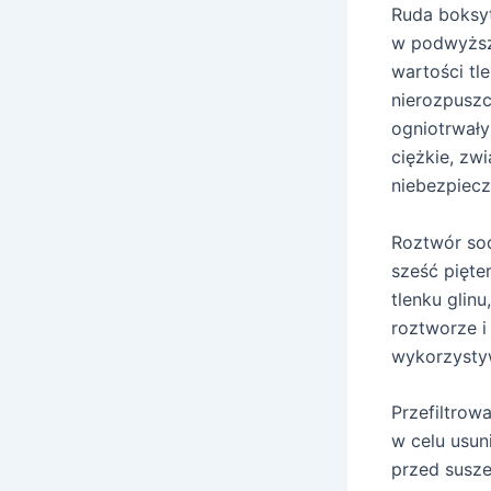
Ruda boksyt
w podwyższ
wartości tl
nierozpuszc
ogniotrwał
ciężkie, zwi
niebezpiecz
Roztwór sod
sześć pięte
tlenku glin
roztworze i
wykorzystyw
Przefiltrow
w celu usun
przed susze