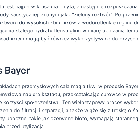
u jest najpierw kruszona i myta, a następnie rozpuszcza
ody kaustycznej, znanym jako "zielony roztwór". Po przeni
roztworu do wysokich zbiorników z wodorotlenkiem glinu
ącenia stałego hydratu tlenku glinu w miarę obniżania temp
 osadnikiem mogą być również wykorzystywane do przyspi
s Bayer
kładach przemysłowych cała magia tkwi w procesie Bayer.
mysłowa nabiera kształtu, przekształcając surowce w pro
 korzyści społeczeństwu. Ten wieloetapowy proces wykor
enia do filtracji i separacji, a także wiąże się z troską o 
ty uboczne, takie jak czerwone błoto, wymagają staranne
a przed utylizacją.