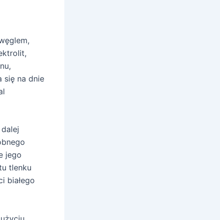
i
 węglem,
ktrolit,
nu,
 się na dnie
al
 dalej
robnego
e jego
tu tlenku
ci białego
 użyciu