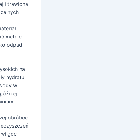
j i trawiona
czalnych
ateriał
ać metale
jako odpad
ysokich na
ły hydratu
i wody w
 później
inium.
szej obróbce
nieczyszczeń
 wilgoci