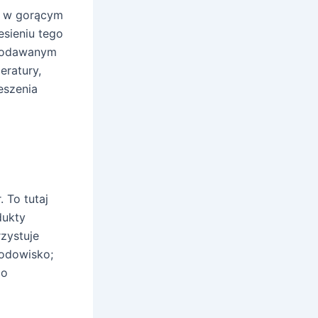
na w gorącym
esieniu tego
 dodawanym
eratury,
eszenia
 To tutaj
dukty
zystuje
środowisko;
go