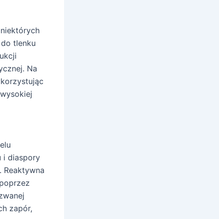
niektórych
 do tlenku
ukcji
ycznej. Na
ykorzystując
 wysokiej
elu
 i diaspory
a. Reaktywna
 poprzez
 zwanej
ch zapór,