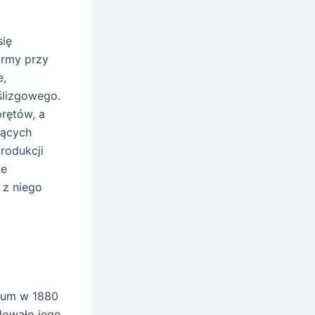
się
ormy przy
e,
ślizgowego.
rętów, a
jących
rodukcji
je
 z niego
nium w 1880
dowało jego