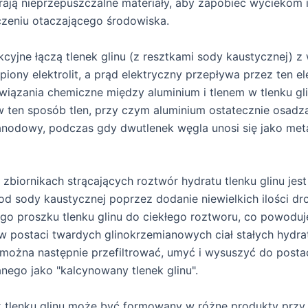
rają nieprzepuszczalne materiały, aby zapobiec wyciekom 
zeniu otaczającego środowiska.
kcyjne łączą tlenek glinu (z resztkami sody kaustycznej) z
iony elektrolit, a prąd elektryczny przepływa przez ten ele
wiązania chemiczne między aluminium i tlenem w tlenku gli
w ten sposób tlen, przy czym aluminium ostatecznie osadza
anodowy, podczas gdy dwutlenek węgla unosi się jako met
zbiornikach strącających roztwór hydratu tlenku glinu jest
od sody kaustycznej poprzez dodanie niewielkich ilości d
ego proszku tlenku glinu do ciekłego roztworu, co powoduj
w postaci twardych glinokrzemianowych ciał stałych hydra
e można następnie przefiltrować, umyć i wysuszyć do posta
nego jako "kalcynowany tlenek glinu".
 tlenku glinu może być formowany w różne produkty przy