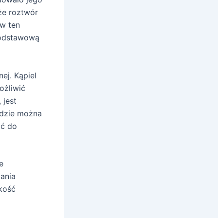
 że roztwór
 w ten
 podstawową
ej. Kąpiel
ożliwić
 jest
gdzie można
ać do
e
mania
kość