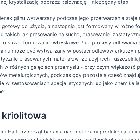
j krystalizacją poprzez kalcynację - niezbędny etap.
enek glinu wytwarzany podczas jego przetwarzania staje 
 gotowy do użycia, a następnie jest formowany w różne f
d takich jak prasowanie na sucho, prasowanie izostatyczn
rolkowe, formowanie wtryskowe i/lub procesy odlewania 
aniu może być wytwarzany w postaci odlewów arkuszy i p
atycznie prasowanych materiałów izolacyjnych i uszczelnia
 w różnych gałęziach przemysłu - przy czym większość p
lów metalurgicznych, podczas gdy pozostała część znajdu
e w zastosowaniach specjalistycznych lub jako chemikalia
e.
 kriolitowa
tin Hall rozpoczął badania nad metodami produkcji alumi
ł, że użycie prądu elektrycznego przez tlenek glinu spowo