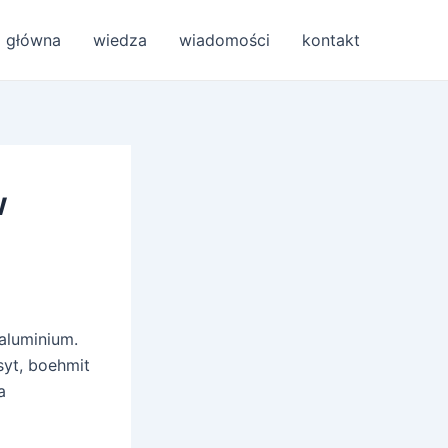
a główna
wiedza
wiadomości
kontakt
w
aluminium.
syt, boehmit
a