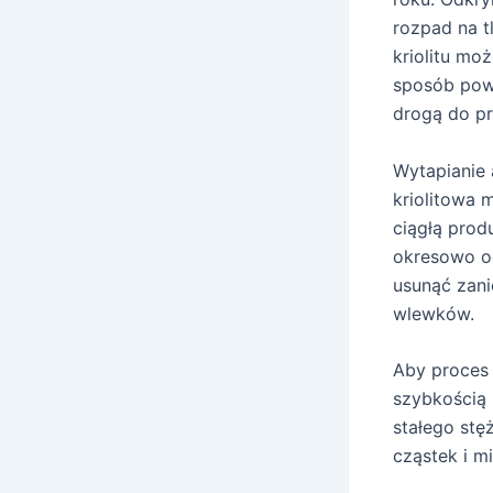
rozpad na t
kriolitu mo
sposób pows
drogą do pr
Wytapianie 
kriolitowa 
ciągłą prod
okresowo o
usunąć zani
wlewków.
Aby proces 
szybkością 
stałego stę
cząstek i m