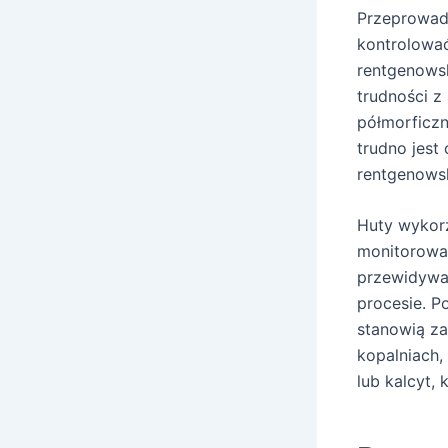
Przeprowadz
kontrolować
rentgenowsk
trudności z
półmorficzn
trudno jest
rentgenowsk
Huty wykorz
monitorowan
przewidywan
procesie. 
stanowią za
kopalniach, 
lub kalcyt,