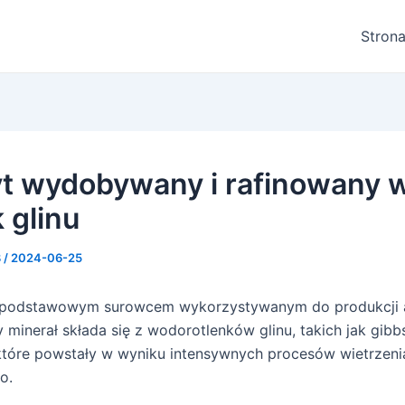
Stron
t wydobywany i rafinowany 
 glinu
8
/
2024-06-25
t podstawowym surowcem wykorzystywanym do produkcji 
y minerał składa się z wodorotlenków glinu, takich jak gibb
 które powstały w wyniku intensywnych procesów wietrzeni
o.