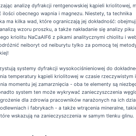
ając analizę dyfrakcji rentgenowskiej kąpieli kriolitowej,
 ilości obecnego wapnia i magnezu. Niestety, ta technika
a ma kilka wad, które ograniczają jej dokładność: obejmu
 analizą wzoru proszku, a także nakładanie się analizy piku
ego kriolitu NaCaAlF6 z pikami analitycznymi chiolitu i we
 odróżnić neiboryt od neiburytu tylko za pomocą tej metod
iej!
ystują systemy dyfrakcji wysokociśnieniowej do dokładn
ia temperatury kąpieli kriolitowej w czasie rzeczywistym i
ia momentu jej zamarznięcia - oba te elementy są niezbę
Ponadto system ten może wykrywać zanieczyszczenia węgl
grożenie dla zdrowia pracowników narażonych na ich dzia
odlewniach i fabrykach - a także wtrącenia mineralne, takie
 które wskazują na zanieczyszczenia w samym tlenku glinu.