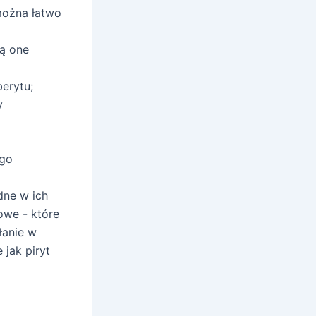
 można łatwo
ją one
berytu;
y
ego
dne w ich
owe - które
łanie w
 jak piryt