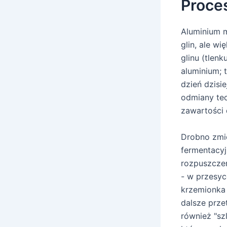
Proce
Aluminium 
glin, ale w
glinu (tlenk
aluminium; 
dzień dzisi
odmiany tec
zawartości
Drobno zmie
fermentacyj
rozpuszczen
- w przesyc
krzemionka
dalsze prze
również "sz