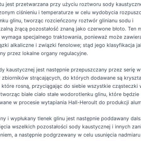
u jest przetwarzana przy użyciu roztworu sody kaustyczne
onym ciśnieniu i temperaturze w celu wydobycia rozpusz
enku glinu, tworząc rozcieńczony roztwór glinianu sodu i
zalną żrącą pozostałość znaną jako czerwone błoto. Ten m
y wymaga specjalnego traktowania, ponieważ może zawier
ązki alkaliczne i związki fenolowe; stąd jego klasyfikacja 
ny przez lokalne organy regulacyjne.
y kaustycznej jest następnie przepuszczany przez serię w
r zbiorników strącających, do których dodawane są kryszta
u, które rosną, przyciągając do siebie wszystkie cząsteczk
 tworząc białe ciało stałe wodorotlenku glinu, które będzie
ane w procesie wytapiania Hall-Heroult do produkcji alum
any i wypłukany tlenek glinu jest następnie poddawany dal
ięcia wszelkich pozostałości sody kaustycznej i innych za
niem, a następnie podgrzewany w celu usunięcia nadmiaru