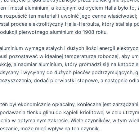
len i metal aluminium, a kolejnym odkryciem Halla było to,
że rozpuścić ten materiał i uwolnić jego cenne właściwości;
tał proces elektrolityczny Halla-Heroulta, który stał się
odukcji pierwotnego aluminium do 1908 roku.
aluminium wymaga stałych i dużych ilości energii elektryczn
musi pozostawać w idealnej temperaturze roboczej, aby um
ukcję, a nadmiar aluminium, który gromadzi się na katodzie,
dsysany i wysyłany do dużych pieców podtrzymujących, 
eczyszczenia, dodać pierwiastki stopowe, a następnie odl
ten był ekonomicznie opłacalny, konieczne jest zarządzani
podawania tlenku glinu do kąpieli kriolitowej w celu utrzy
żenia w optymalnym zakresie. Wiele czynników, w tym wiel
ieszanie, może mieć wpływ na ten czynnik.