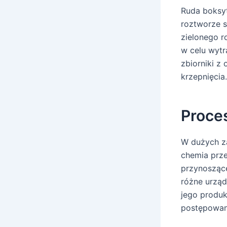
Ruda boksyt
roztworze s
zielonego 
w celu wytr
zbiorniki z
krzepnięcia.
Proce
W dużych za
chemia prze
przynoszące
różne urządz
jego produk
postępowani