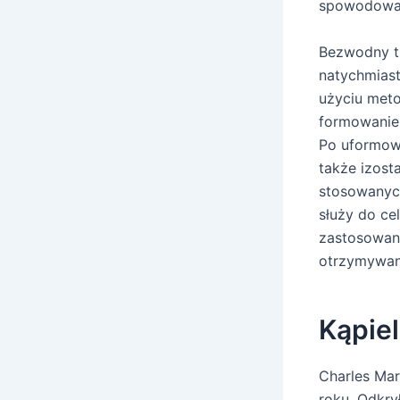
spowodowane
Bezwodny tl
natychmiast
użyciu meto
formowanie 
Po uformow
także izost
stosowanych
służy do ce
zastosowani
otrzymywan
Kąpiel
Charles Mar
roku. Odkry