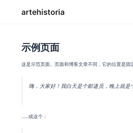
Pereiti
artehistoria
prie
turinio
示例页面
这是示范页面。页面和博客文章不同，它的位置是固定
嗨，大家好！我白天是个邮递员，晚上就是
......或这个：