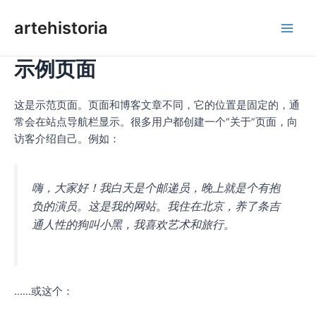
Lewati
artehistoria
ke
Men
konten
示例页面
Uta
这是示范页面。页面和博客文章不同，它的位置是固定的，通
常会在站点导航栏显示。很多用户都创建一个“关于”页面，向
访客介绍自己。例如：
嗨，大家好！我白天是个邮递员，晚上就是个有抱
负的演员。这是我的网站。我住在北京，养了条吉
通人性的狗叫小黑，我喜欢艺术和旅行。
……或这个：