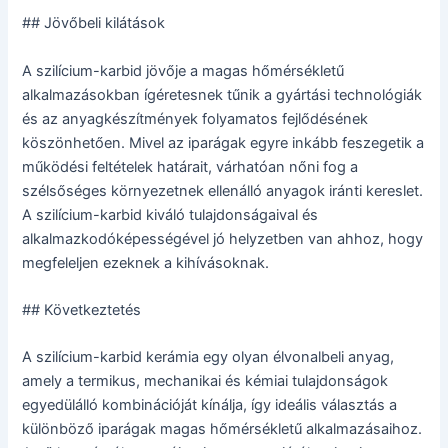
## Jövőbeli kilátások
A szilícium-karbid jövője a magas hőmérsékletű
alkalmazásokban ígéretesnek tűnik a gyártási technológiák
és az anyagkészítmények folyamatos fejlődésének
köszönhetően. Mivel az iparágak egyre inkább feszegetik a
működési feltételek határait, várhatóan nőni fog a
szélsőséges környezetnek ellenálló anyagok iránti kereslet.
A szilícium-karbid kiváló tulajdonságaival és
alkalmazkodóképességével jó helyzetben van ahhoz, hogy
megfeleljen ezeknek a kihívásoknak.
## Következtetés
A szilícium-karbid kerámia egy olyan élvonalbeli anyag,
amely a termikus, mechanikai és kémiai tulajdonságok
egyedülálló kombinációját kínálja, így ideális választás a
különböző iparágak magas hőmérsékletű alkalmazásaihoz.