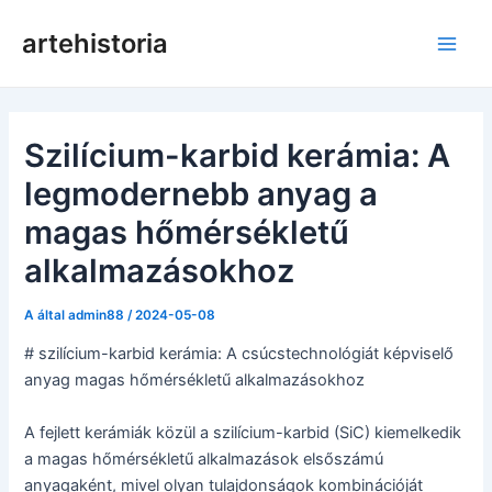
Ugrás
artehistoria
a
Főm
tartalomra
Szilícium-karbid kerámia: A
legmodernebb anyag a
magas hőmérsékletű
alkalmazásokhoz
A által
admin88
/
2024-05-08
# szilícium-karbid kerámia: A csúcstechnológiát képviselő
anyag magas hőmérsékletű alkalmazásokhoz
A fejlett kerámiák közül a szilícium-karbid (SiC) kiemelkedik
a magas hőmérsékletű alkalmazások elsőszámú
anyagaként, mivel olyan tulajdonságok kombinációját