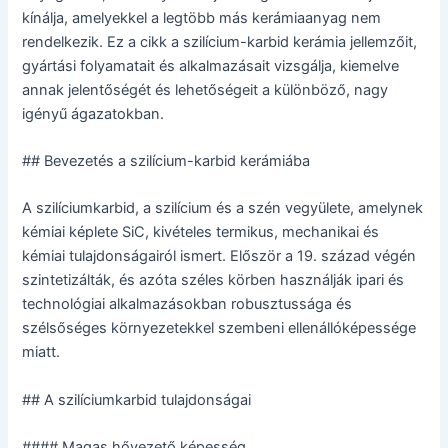
kínálja, amelyekkel a legtöbb más kerámiaanyag nem
rendelkezik. Ez a cikk a szilícium-karbid kerámia jellemzőit,
gyártási folyamatait és alkalmazásait vizsgálja, kiemelve
annak jelentőségét és lehetőségeit a különböző, nagy
igényű ágazatokban.
## Bevezetés a szilícium-karbid kerámiába
A szilíciumkarbid, a szilícium és a szén vegyülete, amelynek
kémiai képlete SiC, kivételes termikus, mechanikai és
kémiai tulajdonságairól ismert. Először a 19. század végén
szintetizálták, és azóta széles körben használják ipari és
technológiai alkalmazásokban robusztussága és
szélsőséges környezetekkel szembeni ellenállóképessége
miatt.
## A szilíciumkarbid tulajdonságai
#### Magas hővezető képesség