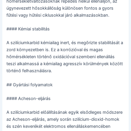
hőmérsékletváltozásoknak repedés nélkül ellenálljon, az
úgynevezett hősokkállóság különösen fontos a gyors
fűtési vagy hűtési ciklusokkal járó alkalmazásokban.
#### Kémiai stabilitás
A szilíciumkarbid kémiailag inert, és megőrizte stabilitását a
zord környezetben is. Ez a korrózióval és magas
hőmérsékleten történő oxidációval szembeni ellenállás
teszi alkalmassá a kémiailag agresszív körülmények között
történő felhasználásra.
## Gyártási folyamatok
#### Acheson-eljárás
A szilíciumkarbid előállításának egyik elsődleges módszere
az Acheson-eljárás, amely során szilícium-dioxid-homok
és szén keverékét elektromos ellenálláskemencében