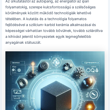
Az űrkutatástól az autóiparig, az energiától az ipari
folyamatokig, szerepe kulcsfontosságú a szélsőséges
körülmények között működő technológiák lehetővé
tételében. A kutatás és a technológia folyamatos
fejlődésével a szilícium-karbid kerámia alkalmazásai és
képességei várhatóan tovább bővülnek, tovább szilárdítva
a kihívást jelentő környezetek egyik legmegfelelőbb
anyagának státuszát.