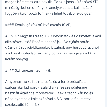
magas hőmérsékletre hevítik. Ez az eljárás különböző SiC-
minőségeket eredményez, amelyeket az alkalmazástól
függően különböző formákká lehet tovább feldolgozni.
#### Kémiai gőzfázisú leválasztás (CVD)
A CVD-t nagy tisztaságú SiC bevonatok és összetett alakú
alkatrészek előállítására használják. Az eljárás során
gáznemű reakcióközegeket juttatnak egy hordozóra, ahol
azok reakcióba lépnek vagy bomlanak, és így alakul ki a
kerámiaanyag.
#### Szinterezési technikák
A nyomás nélküli szinterezés és a forró préselés a
szilíciumkarbid porok szilárd alkatrésszé sűrítésére
használt általános módszerek. Ezek a technikák hő és
néha nyomás alkalmazásával a SiC-port erős, merev
szerkezetté tömörítik.