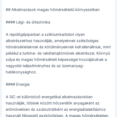
## Alkalmazások magas hőmérsékletű környezetben
#### Légi- és űrtechnika
A repülőgépiparban a szilíciumkarbidot olyan
alkatrészekhez használják, amelyeknek szélsőséges
hőmérsékleteknek és körülményeknek kell ellenállniuk, mint
például a turbina- és rakétahajtóművek alkatrészei. Könnyű
súlya és magas hőmérsékleti képességei hozzájárulnak a
nagyobb teljesítményhez és az üzemanyag-
hatékonysághoz.
#### Energia
A SiC-et különböző energetikai alkalmazásokban
használják, többek között hőcserélők anyagaként az
erőművekben és szubsztrátként az energiaátalakításhoz
használt félvezető eszközökben. A magas hőmérsékleten,