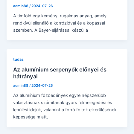
admin88
/
2024-07-26
A timföld egy kemény, rugalmas anyag, amely
rendkívül ellenálló a korrózióval és a kopással
szemben. A Bayer-eljárással készül a
tudás
Az alumínium serpenyők előnyei és
hátrányai
admin88
/
2024-07-25
Az alumínium főzőedények egyre népszerűbb
választásnak számítanak gyors felmelegedési és
lehűlési idejük, valamint a forró foltok elkerülésének
képessége miatt,