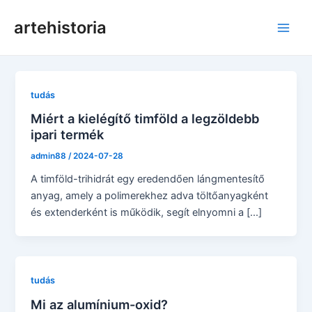
Ugrás
artehistoria
a
Főm
tartalomra
tudás
Miért a kielégítő timföld a legzöldebb
ipari termék
admin88
/
2024-07-28
A timföld-trihidrát egy eredendően lángmentesítő
anyag, amely a polimerekhez adva töltőanyagként
és extenderként is működik, segít elnyomni a [...]
tudás
Mi az alumínium-oxid?