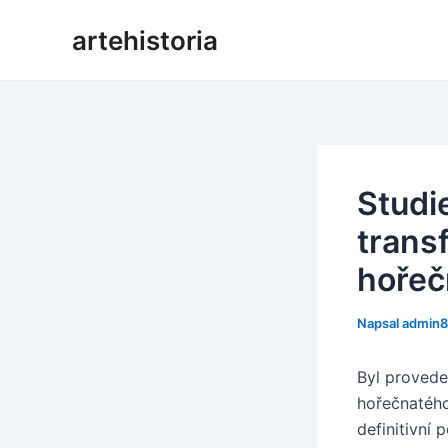
Přeskočit
artehistoria
na
obsah
Studi
trans
hořeč
Napsal
admin
Byl provede
hořečnatého
definitivní 