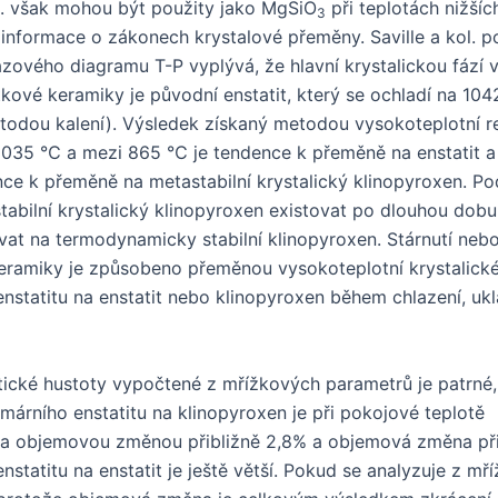
l. však mohou být použity jako MgSiO
při teplotách nižší
3
informace o zákonech krystalové přeměny. Saville a kol. po
zového diagramu T-P vyplývá, že hlavní krystalickou fází vz
kové keramiky je původní enstatit, který se ochladí na 10
odou kalení). Výsledek získaný metodou vysokoteplotní 
 1035 ℃ a mezi 865 ℃ je tendence k přeměně na enstatit 
ce k přeměně na metastabilní krystalický klinopyroxen. 
abilní krystalický klinopyroxen existovat po dlouhou dob
at na termodynamicky stabilní klinopyroxen. Stárnutí nebo
ramiky je způsobeno přeměnou vysokoteplotní krystalické
enstatitu na enstatit nebo klinopyroxen během chlazení, ukl
tické hustoty vypočtené z mřížkových parametrů je patrné,
márního enstatitu na klinopyroxen je při pokojové teplotě
a objemovou změnou přibližně 2,8% a objemová změna př
nstatitu na enstatit je ještě větší. Pokud se analyzuje z m