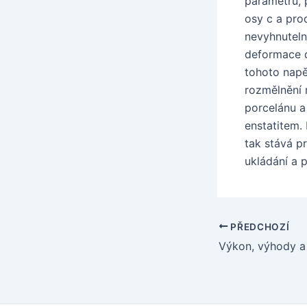
parametrů, 
osy c a pro
nevyhnuteln
deformace d
tohoto napě
rozmělnění 
porcelánu a
enstatitem.
tak stává p
ukládání a 
Navigace
PŘEDCHOZÍ
pro
příspěvek