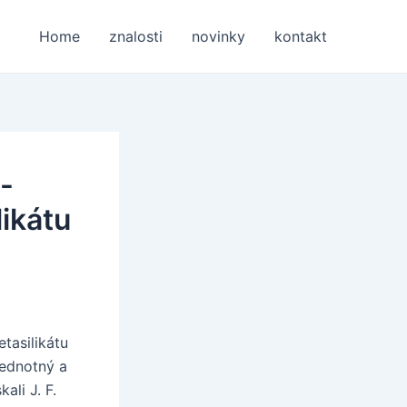
Home
znalosti
novinky
kontakt
-
ikátu
tasilikátu
jednotný a
ali J. F.