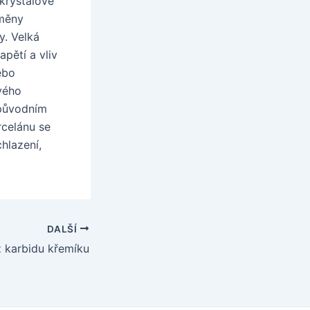
krystalové
eměny
y. Velká
pětí a vliv
ebo
ového
 původním
rcelánu se
hlazení,
DALŠÍ
z karbidu křemíku