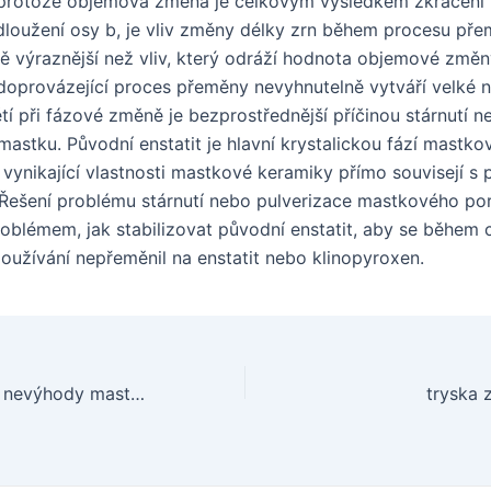
protože objemová změna je celkovým výsledkem zkrácení 
dloužení osy b, je vliv změny délky zrn během procesu př
ě výraznější než vliv, který odráží hodnota objemové změn
oprovázející proces přeměny nevyhnutelně vytváří velké na
tí při fázové změně je bezprostřednější příčinou stárnutí n
mastku. Původní enstatit je hlavní krystalickou fází mastk
 vynikající vlastnosti mastkové keramiky přímo souvisejí s
 Řešení problému stárnutí nebo pulverizace mastkového po
roblémem, jak stabilizovat původní enstatit, aby se během c
používání nepřeměnil na enstatit nebo klinopyroxen.
Výkon, výhody a nevýhody mastkové keramiky
tryska 