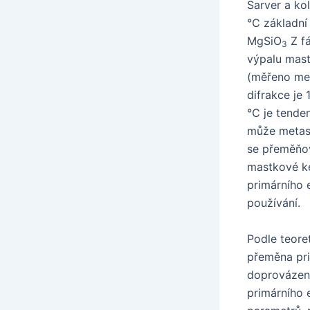
Sarver a ko
℃ základní 
MgSiO
Z fá
3
výpalu mast
(měřeno met
difrakce je
℃ je tenden
může metast
se přeměňov
mastkové ke
primárního 
používání.
Podle teore
přeměna pri
doprovázen
primárního e