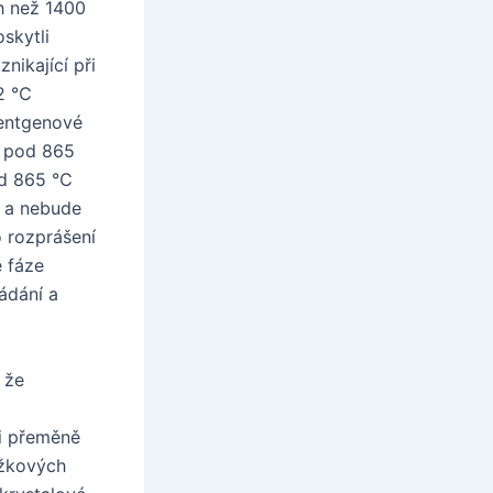
ch než 1400
skytli
nikající při
42 ℃
rentgenové
a pod 865
Pod 865 ℃
u a nebude
 rozprášení
 fáze
ádání a
 že
i přeměně
řížkových