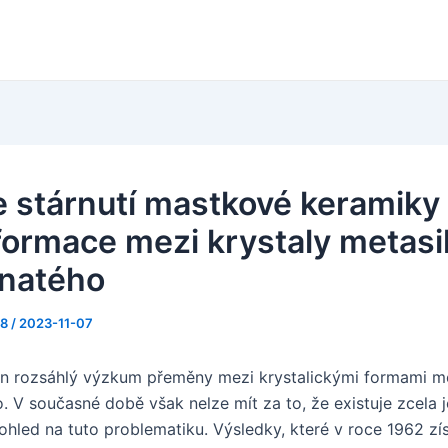
e stárnutí mastkové keramiky 
formace mezi krystaly metasil
natého
88
/
2023-11-07
n rozsáhlý výzkum přeměny mezi krystalickými formami me
. V současné době však nelze mít za to, že existuje zcela 
pohled na tuto problematiku. Výsledky, které v roce 1962 získ