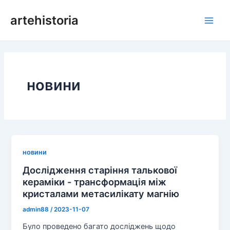
Перейти
artehistoria
до
Голо
змісту
мен
новини
новини
Дослідження старіння талькової
кераміки - трансформація між
кристалами метасилікату магнію
admin88
/
2023-11-07
Було проведено багато досліджень щодо