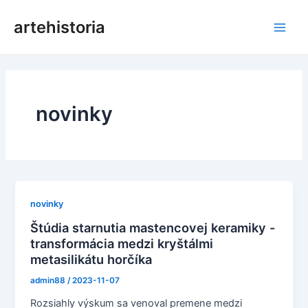
Prejsť
artehistoria
na
Hlav
obsah
men
novinky
novinky
Štúdia starnutia mastencovej keramiky -
transformácia medzi kryštálmi
metasilikátu horčíka
admin88
/
2023-11-07
Rozsiahly výskum sa venoval premene medzi