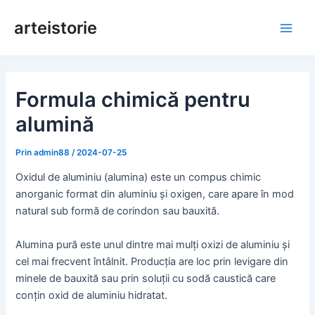
Salt
arteistorie
la
Meni
conținut
princ
Formula chimică pentru
alumină
Prin
admin88
/
2024-07-25
Oxidul de aluminiu (alumina) este un compus chimic
anorganic format din aluminiu și oxigen, care apare în mod
natural sub formă de corindon sau bauxită.
Alumina pură este unul dintre mai mulți oxizi de aluminiu și
cel mai frecvent întâlnit. Producția are loc prin levigare din
minele de bauxită sau prin soluții cu sodă caustică care
conțin oxid de aluminiu hidratat.