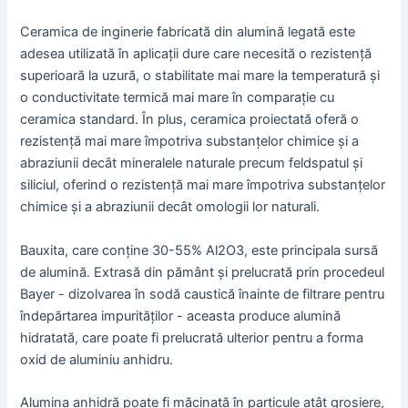
Ceramica de inginerie fabricată din alumină legată este
adesea utilizată în aplicații dure care necesită o rezistență
superioară la uzură, o stabilitate mai mare la temperatură și
o conductivitate termică mai mare în comparație cu
ceramica standard. În plus, ceramica proiectată oferă o
rezistență mai mare împotriva substanțelor chimice și a
abraziunii decât mineralele naturale precum feldspatul și
siliciul, oferind o rezistență mai mare împotriva substanțelor
chimice și a abraziunii decât omologii lor naturali.
Bauxita, care conține 30-55% Al2O3, este principala sursă
de alumină. Extrasă din pământ și prelucrată prin procedeul
Bayer - dizolvarea în sodă caustică înainte de filtrare pentru
îndepărtarea impurităților - aceasta produce alumină
hidratată, care poate fi prelucrată ulterior pentru a forma
oxid de aluminiu anhidru.
Alumina anhidră poate fi măcinată în particule atât grosiere,