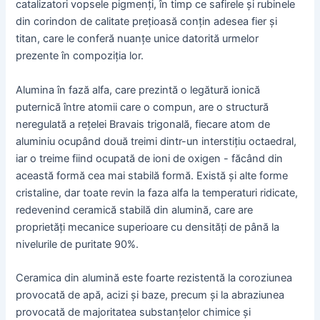
catalizatori vopsele pigmenți, în timp ce safirele și rubinele
din corindon de calitate prețioasă conțin adesea fier și
titan, care le conferă nuanțe unice datorită urmelor
prezente în compoziția lor.
Alumina în fază alfa, care prezintă o legătură ionică
puternică între atomii care o compun, are o structură
neregulată a rețelei Bravais trigonală, fiecare atom de
aluminiu ocupând două treimi dintr-un interstițiu octaedral,
iar o treime fiind ocupată de ioni de oxigen - făcând din
această formă cea mai stabilă formă. Există și alte forme
cristaline, dar toate revin la faza alfa la temperaturi ridicate,
redevenind ceramică stabilă din alumină, care are
proprietăți mecanice superioare cu densități de până la
nivelurile de puritate 90%.
Ceramica din alumină este foarte rezistentă la coroziunea
provocată de apă, acizi și baze, precum și la abraziunea
provocată de majoritatea substanțelor chimice și