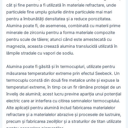
cât și fine pentru a fi utilizată în materiale refractare, unde
particulele fine umplu golurile dintre particulele mai mari
pentru a îmbunătăți densitatea și a reduce porozitatea.
Alumina poate fi, de asemenea, combinată cu materii prime
minerale de zirconiu pentru a forma materiale compozite
pentru scule de tăiere; atunci când este amestecată cu
magnezia, aceasta creează alumina translucidă utilizată în
lămpile stradale cu vapori de sodiu.
Alumina poate fi găsită și în termocupluri, utilizate pentru
măsurarea temperaturilor extreme prin efectul Seebeck. Un
termocuplu constă din două fire metalice unite și expuse la
temperaturi extreme, în timp ce un fir rămâne protejat de un
înveliș de alumină; acest lucru previne apariția unui potențial
electric care ar interfera cu citirea semnalelor termocuplului.
Alte aplicații pentru alumină includ fabricarea materialelor
refractare și a materialelor abrazive și procesele de lustruire,
precum și fabricarea zeoliților și a straturilor de titan utilizate