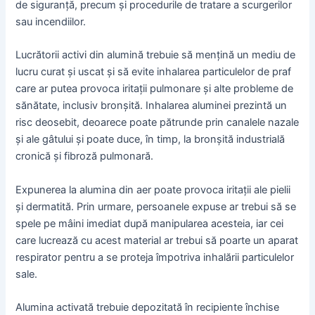
de siguranță, precum și procedurile de tratare a scurgerilor
sau incendiilor.
Lucrătorii activi din alumină trebuie să mențină un mediu de
lucru curat și uscat și să evite inhalarea particulelor de praf
care ar putea provoca iritații pulmonare și alte probleme de
sănătate, inclusiv bronșită. Inhalarea aluminei prezintă un
risc deosebit, deoarece poate pătrunde prin canalele nazale
și ale gâtului și poate duce, în timp, la bronșită industrială
cronică și fibroză pulmonară.
Expunerea la alumina din aer poate provoca iritații ale pielii
și dermatită. Prin urmare, persoanele expuse ar trebui să se
spele pe mâini imediat după manipularea acesteia, iar cei
care lucrează cu acest material ar trebui să poarte un aparat
respirator pentru a se proteja împotriva inhalării particulelor
sale.
Alumina activată trebuie depozitată în recipiente închise