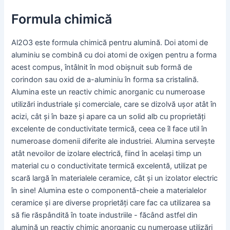
Formula chimică
Al2O3 este formula chimică pentru alumină. Doi atomi de
aluminiu se combină cu doi atomi de oxigen pentru a forma
acest compus, întâlnit în mod obișnuit sub formă de
corindon sau oxid de a-aluminiu în forma sa cristalină.
Alumina este un reactiv chimic anorganic cu numeroase
utilizări industriale și comerciale, care se dizolvă ușor atât în
acizi, cât și în baze și apare ca un solid alb cu proprietăți
excelente de conductivitate termică, ceea ce îl face util în
numeroase domenii diferite ale industriei. Alumina servește
atât nevoilor de izolare electrică, fiind în același timp un
material cu o conductivitate termică excelentă, utilizat pe
scară largă în materialele ceramice, cât și un izolator electric
în sine! Alumina este o componentă-cheie a materialelor
ceramice și are diverse proprietăți care fac ca utilizarea sa
să fie răspândită în toate industriile - făcând astfel din
alumină un reactiv chimic anorganic cu numeroase utilizări