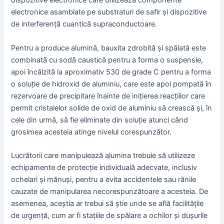
dispozitive electronice care utilizează componente
electronice asamblate pe substraturi de safir și dispozitive
de interferență cuantică supraconductoare.
Pentru a produce alumină, bauxita zdrobită și spălată este
combinată cu sodă caustică pentru a forma o suspensie,
apoi încălzită la aproximativ 530 de grade C pentru a forma
o soluție de hidroxid de aluminiu, care este apoi pompată în
rezervoare de precipitare înainte de inițierea reacțiilor care
permit cristalelor solide de oxid de aluminiu să crească și, în
cele din urmă, să fie eliminate din soluție atunci când
grosimea acesteia atinge nivelul corespunzător.
Lucrătorii care manipulează alumina trebuie să utilizeze
echipamente de protecție individuală adecvate, inclusiv
ochelari și mănuși, pentru a evita accidentele sau rănile
cauzate de manipularea necorespunzătoare a acesteia. De
asemenea, aceștia ar trebui să știe unde se află facilitățile
de urgență, cum ar fi stațiile de spălare a ochilor și dușurile