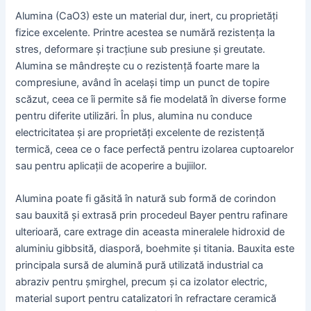
Alumina (CaO3) este un material dur, inert, cu proprietăți
fizice excelente. Printre acestea se numără rezistența la
stres, deformare și tracțiune sub presiune și greutate.
Alumina se mândrește cu o rezistență foarte mare la
compresiune, având în același timp un punct de topire
scăzut, ceea ce îi permite să fie modelată în diverse forme
pentru diferite utilizări. În plus, alumina nu conduce
electricitatea și are proprietăți excelente de rezistență
termică, ceea ce o face perfectă pentru izolarea cuptoarelor
sau pentru aplicații de acoperire a bujiilor.
Alumina poate fi găsită în natură sub formă de corindon
sau bauxită și extrasă prin procedeul Bayer pentru rafinare
ulterioară, care extrage din aceasta mineralele hidroxid de
aluminiu gibbsită, diasporă, boehmite și titania. Bauxita este
principala sursă de alumină pură utilizată industrial ca
abraziv pentru șmirghel, precum și ca izolator electric,
material suport pentru catalizatori în refractare ceramică