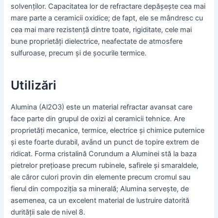
solvenților. Capacitatea lor de refractare depășește cea mai
mare parte a ceramicii oxidice; de fapt, ele se mândresc cu
cea mai mare rezistență dintre toate, rigiditate, cele mai
bune proprietăți dielectrice, neafectate de atmosfere
sulfuroase, precum și de șocurile termice.
Utilizări
Alumina (Al2O3) este un material refractar avansat care
face parte din grupul de oxizi al ceramicii tehnice. Are
proprietăți mecanice, termice, electrice și chimice puternice
și este foarte durabil, având un punct de topire extrem de
ridicat. Forma cristalină Corundum a Aluminei stă la baza
pietrelor prețioase precum rubinele, safirele și smaraldele,
ale căror culori provin din elemente precum cromul sau
fierul din compoziția sa minerală; Alumina servește, de
asemenea, ca un excelent material de lustruire datorită
durității sale de nivel 8.