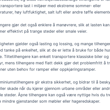
 transportere last i miljøer med ekstreme sommer- eller
aturer, høy luftfuktighet, salt luft eller andre tøffe elemente
engere gjør det også enklere å manøvrere, slik at lasten kan 
er effektivt på trange steder eller smale veier.
digheten gjelder også lasting og lossing, og mange tilhenge
 tanke på enkelhet, slik at de er lette å bruke for både hu
e. Tiltetilhengere kan enkelt transportere klassiske biler og
yr, mens tilhengere med flatt dekk gjør det problemfritt å t
ner uten behov for ramper eller oppkjøringsramper.
iniumstilhengere gir ekstra sikkerhet, og bidrar til å besky
eller skade når du kjører gjennom urbane områder eller and
de steder. Åpne tilhengere kan også være nyttige hvis du tr
e mindre gjenstander som møbler eller hageredskaper.