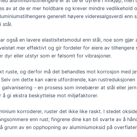
ed aluminiumstilhengere er at de er dyrere i innkjøp, men 
es av at de er mer holdbare og krever mindre vedlikehold ov
aluminiumstilhengere generelt høyere videresalgsverdi enn s
 stål.
ar også en lavere elastisitetsmodul enn stål, noe som gjør 
eistøt mer effektivt og gir fordeler for eiere av tilhengere
r dyr eller utstyr som er følsomt for vibrasjoner.
skt ruste, og derfor må det behandles mot korrosjon med j
Selv om dette kan være utfordrende, kan rustreduksjonen
 galvanisering - en prosess som innebærer at stål eller jer
 å gi ekstra beskyttelse mot miljøfaktorer.
inium korroderer, ruster det ikke like raskt. I stedet oksid
angsommere enn rust; fingrene dine kan bli svarte av å hån
å grunn av en opphopning av aluminiumoksid på overflaten