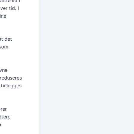
dette kan
er tid. I
ine
at det
 som
evne
 reduseres
n belegges
erer
dtere
.