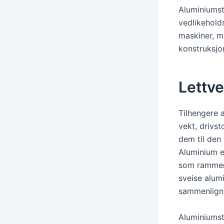
Aluminiumst
vedlikehold
maskiner, mo
konstruksjon
Lettve
Tilhengere a
vekt, drivst
dem til den 
Aluminium e
som rammema
sveise alum
sammenligne
Aluminiumst