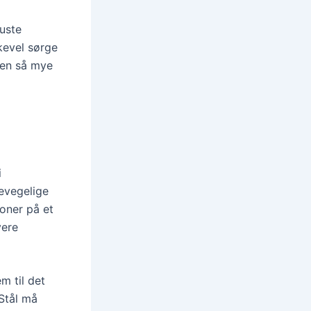
buste
kevel sørge
den så mye
i
bevegelige
joner på et
yere
m til det
 Stål må