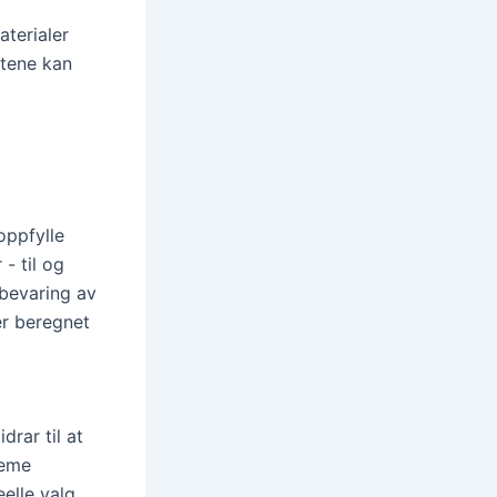
aterialer
ntene kan
oppfylle
- til og
bevaring av
er beregnet
drar til at
reme
elle valg