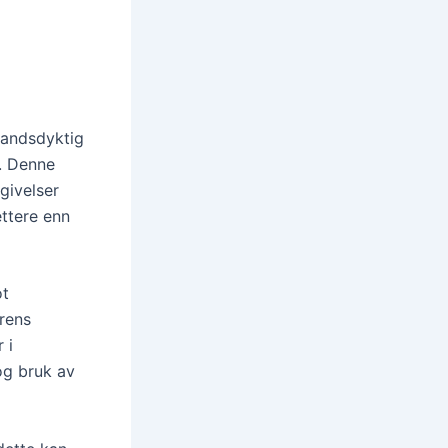
tandsdyktig
. Denne
givelser
ettere enn
ot
erens
 i
og bruk av