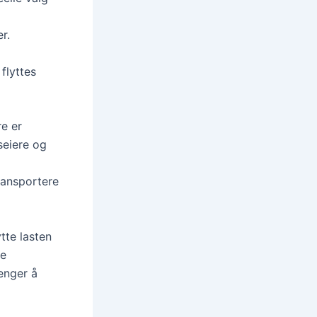
r.
flyttes
re er
seiere og
ransportere
tte lasten
re
enger å