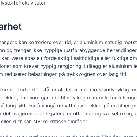
ivstoffeffektiviteten.
arhet
lhengere kan korrodere over tid, er aluminium naturlig mots
on og trenger ikke hyppige rustforebyggende behandlinger
an være spesielt fordelaktig i saltholdige eller fuktige om
asjoner som krever hyppig rengjøring. I tillegg er aluminium l
om reduserer belastningen på trekkvognen over lang tid.
ordel i forhold til stål er at det er mer motstandsdyktig m
rekker, noe som gjør det til et viktig materiale for tilheng
å lang sikt. For å unngå utmattingssprekker på en tilhenger
 det avgjørende at skjøtene er utformet og sveiset riktig, 
 eller kiler kan styrke kritiske områder.