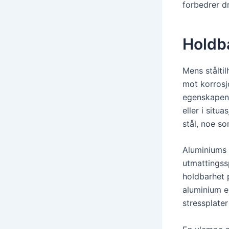
forbedrer dr
Holdb
Mens stålti
mot korrosj
egenskapen k
eller i situ
stål, noe s
Aluminiums f
utmattingssp
holdbarhet p
aluminium er
stressplater