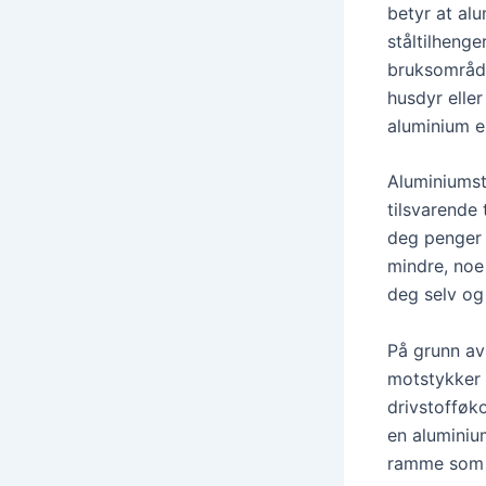
betyr at al
ståltilheng
bruksområde
husdyr eller
aluminium er
Aluminiumst
tilsvarende 
deg penger 
mindre, noe
deg selv og 
På grunn av 
motstykker 
drivstofføko
en aluminiu
ramme som tå