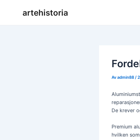
Hopp
artehistoria
rett
til
innholdet
Forde
Av
admin88
/
2
Aluminiumst
reparasjone
De krever o
Premium alu
hvilken som