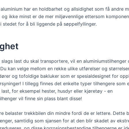
i aluminium har en holdbarhet og allsidighet som få andre m
 og ikke minst er de mer miljøvennlige ettersom kompone
 i stedet for å bli liggende på søppelfyllinger.
ighet
slags last du skal transportere, vil en aluminiumstilhenger 
Du kan velge mellom en rekke ulike utførelser og størrelser 
rer og tofoldige bakluker som er spesialdesignet for opp
rsyninger! I tillegg finnes det enkelte typer tilhengere som 
 last, for eksempel hester, husdyr eller kjøretøy - en
lhenger vil finne sin plass blant disse!
re belaster trekkbilen din mindre fordi de er lettere. Dette bi
lenger, samtidig som sjansen for at den blir skadet av ekst
reduseres, og disse korrosjonsbestandige tilhengerne er ide