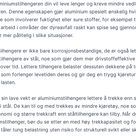
uminiumstilhengeren din vil leve lenger og kreve mindre ved
eren. Denne egenskapen gjør aluminium spesielt ønskelig hvi
 som involverer fuktighet eller sure stoffer, for eksempel 
 arbeid i områder der dyreavfall raskt kan spise seg gjenno
 mer pålitelig i slike situasjoner.
ilhengere er ikke bare korrosjonsbestandige, de er også le
tilhengere av stål, noe som gjør dem mer drivstoffeffektive
over tid. Lettere tilhengere belaster dessuten dekkene på
 som forlenger levetiden deres og gir deg en trygg kjøretur
lasten.
sin lave vekt er aluminiumstilhengere lettere å trekke enn 
i stål. De kan til og med trekkes av mindre kjøretøy, noe s
nomi og større trekkraft enn ståltilhengere kan tilby. Når d
mstilhenger, bør du se etter en med høy trekkapasitet og fo
ler tung belastning uten risiko for strukturell svikt eller s