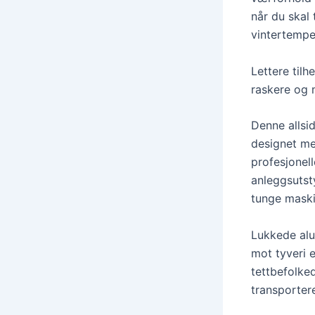
når du skal
vintertemper
Lettere tilh
raskere og m
Denne allsi
designet med
profesjonell
anleggsutst
tunge maski
Lukkede alum
mot tyveri 
tettbefolke
transporter