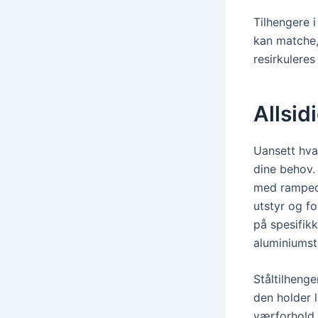
Tilhengere 
kan matche,
resirkuleres
Allsid
Uansett hva 
dine behov. 
med rampedø
utstyr og fo
på spesifikk
aluminiumsti
Ståltilhenge
den holder 
værforhold 