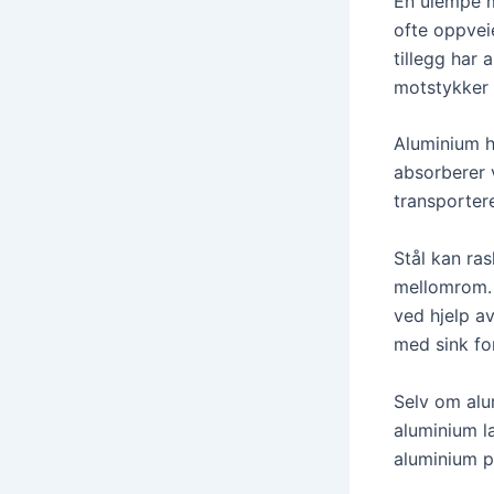
En ulempe m
ofte oppvei
tillegg har 
motstykker i
Aluminium h
absorberer v
transportere
Stål kan ra
mellomrom. 
ved hjelp av
med sink for
Selv om alum
aluminium l
aluminium p