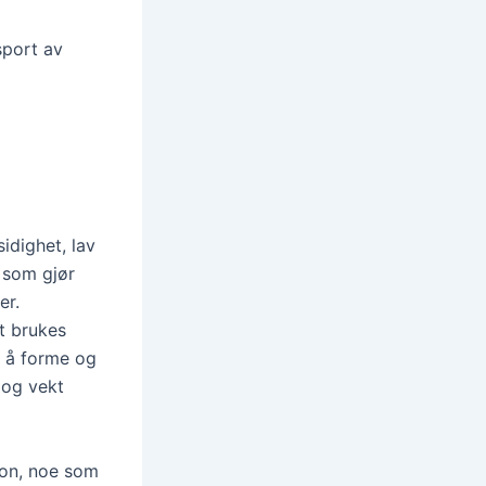
sport av
idighet, lav
e som gjør
er.
t brukes
e å forme og
 og vekt
jon, noe som