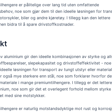
ilhengere er pålitelige over lang tid uten omfattende
sbehov, noe som gjør dem til den ideelle løsningen for tran
torsykler, biler og andre kjøretøy. I tillegg kan den lettere
en bidra til å spare drivstoffkostnader.
kt
v aluminium gir den ideelle kombinasjonen av styrke og alls
offbesparelser, slepekapasitet og drivstoffeffektivitet - no
ideelle løsningen for transport av tungt utstyr eller material
r også mye sterkere enn stål, noe som forklarer hvorfor de
teriale i mange premiumtilhengere. I tillegg er det letter
inium, noe som gir det et overlegent forhold mellom styrke
t med sine motstykker.
ilhengere er naturlig motstandsdyktige mot rust og korros