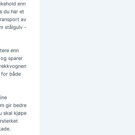
likehold enn
s du har et
transport av
m stålgulv -
ttere enn
 og sparer
 trekkvognen
 for både
sine
om gir bedre
u skal kjøpe
rsterket
kade.