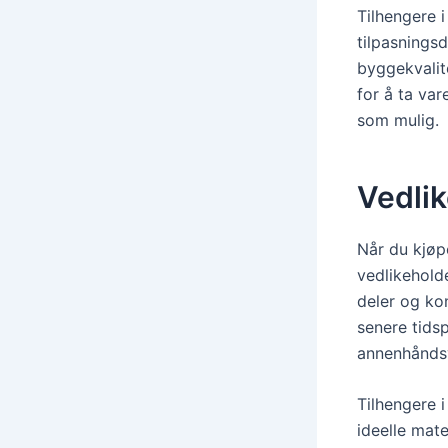
Tilhengere 
tilpasnings
byggekvalit
for å ta va
som mulig.
Vedli
Når du kjøpe
vedlikehold
deler og ko
senere tids
annenhåndsv
Tilhengere 
ideelle mat