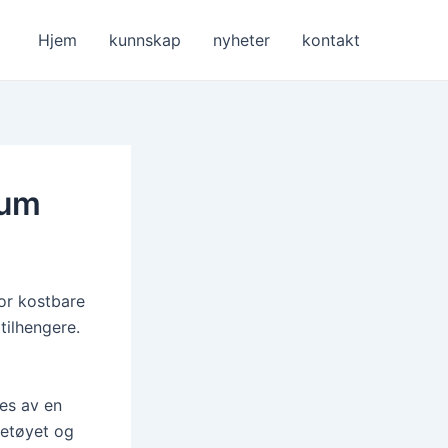
Hjem
kunnskap
nyheter
kontakt
ium
or kostbare
tilhengere.
kes av en
retøyet og