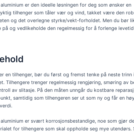
i aluminium er den ideelle løsningen for deg som ønsker en
dyktig tilhenger som tåler vær og vind, takket være den ro
eten og det overlegne styrke/vekt-forholdet. Men du bør li
re på og vedlikeholde den regelmessig for å forlenge leveti
kehold
r en tilhenger, bør du først og fremst tenke på neste trinn 
et. Tilhengere trenger regelmessig rengjøring, smøring av 
ntroll av slitasje. På den måten unngår du kostbare reparas
punkt, samtidig som tilhengeren ser ut som ny og får en hø
erdi.
i aluminium er svært korrosjonsbestandige, noe som gjør de
erialet for tilhengere som skal oppholde seg mye utendørs.