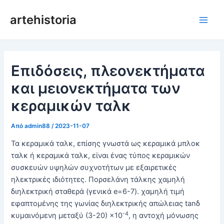
Μετάβαση
artehistoria
στο
Κύρι
περιεχόμενο
μεν
Επιδόσεις, πλεονεκτήματα
και μειονεκτήματα των
κεραμικών ταλκ
Από
admin88
/
2023-11-07
Τα κεραμικά ταλκ, επίσης γνωστά ως κεραμικά μπλοκ
ταλκ ή κεραμικά ταλκ, είναι ένας τύπος κεραμικών
συσκευών υψηλών συχνοτήτων με εξαιρετικές
ηλεκτρικές ιδιότητες. Πορσελάνη τάλκης χαμηλή
διηλεκτρική σταθερά (γενικά e=6-7). χαμηλή τιμή
εφαπτομένης της γωνίας διηλεκτρικής απώλειας tanδ
-4
κυμαινόμενη μεταξύ (3-20) ×10
, η αντοχή μόνωσης