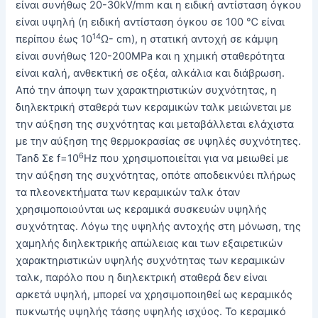
είναι συνήθως 20-30kV/mm και η ειδική αντίσταση όγκου
είναι υψηλή (η ειδική αντίσταση όγκου σε 100 ℃ είναι
14
περίπου έως 10
Ω- cm), η στατική αντοχή σε κάμψη
είναι συνήθως 120-200MPa και η χημική σταθερότητα
είναι καλή, ανθεκτική σε οξέα, αλκάλια και διάβρωση.
Από την άποψη των χαρακτηριστικών συχνότητας, η
διηλεκτρική σταθερά των κεραμικών ταλκ μειώνεται με
την αύξηση της συχνότητας και μεταβάλλεται ελάχιστα
με την αύξηση της θερμοκρασίας σε υψηλές συχνότητες.
6
Tanδ Σε f=10
Hz που χρησιμοποιείται για να μειωθεί με
την αύξηση της συχνότητας, οπότε αποδεικνύει πλήρως
τα πλεονεκτήματα των κεραμικών ταλκ όταν
χρησιμοποιούνται ως κεραμικά συσκευών υψηλής
συχνότητας. Λόγω της υψηλής αντοχής στη μόνωση, της
χαμηλής διηλεκτρικής απώλειας και των εξαιρετικών
χαρακτηριστικών υψηλής συχνότητας των κεραμικών
ταλκ, παρόλο που η διηλεκτρική σταθερά δεν είναι
αρκετά υψηλή, μπορεί να χρησιμοποιηθεί ως κεραμικός
πυκνωτής υψηλής τάσης υψηλής ισχύος. Το κεραμικό