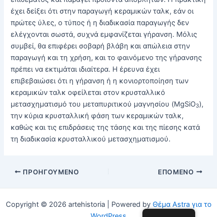
έχει δείξει ότι στην παραγωγή κεραμικών ταλκ, εάν οι
πρώτες ύλες, ο τύπος ή η διαδικασία παραγωγής δεν
ελέγχονται σωστά, συχνά εμφανίζεται γήρανση. Μόλις
συμβεί, θα επιφέρει σοβαρή βλάβη και απώλεια στην
παραγωγή και τη χρήση, και το φαινόμενο της γήρανσης
πρέπει να εκτιμάται ιδιαίτερα. Η έρευνα έχει
επιβεβαιώσει ότι η γήρανση ή η κονιορτοποίηση των
κεραμικών ταλκ οφείλεται στον κρυσταλλικό
μετασχηματισμό του μεταπυριτικού μαγνησίου (MgSiO
),
3
την κύρια κρυσταλλική φάση των κεραμικών ταλκ,
καθώς και τις επιδράσεις της τάσης και της πίεσης κατά
τη διαδικασία κρυσταλλικού μετασχηματισμού.
Δημοσίευση
ΠΡΟΗΓΟΎΜΕΝΟ
ΕΠΌΜΕΝΟ
πλοήγησης
Copyright © 2026 artehistoria | Powered by
Θέμα Astra για το
WordPress