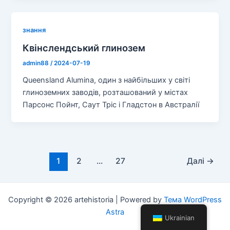
знання
Квінслендський глинозем
admin88
/
2024-07-19
Queensland Alumina, один з найбільших у світі
глиноземних заводів, розташований у містах
Парсонс Пойнт, Саут Тріс і Гладстон в Австралії
Розмістити
1
2
...
27
Далі
→
пагінацію
Copyright © 2026 artehistoria | Powered by
Тема WordPress
Astra
Ukrainian