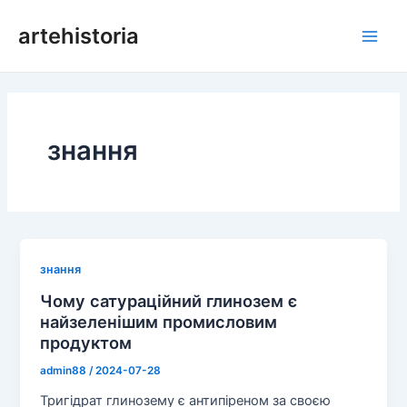
Перейти
artehistoria
до
Голо
змісту
мен
знання
знання
Чому сатураційний глинозем є
найзеленішим промисловим
продуктом
admin88
/
2024-07-28
Тригідрат глинозему є антипіреном за своєю