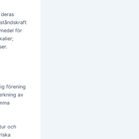
 deras
tståndskraft
smedel för
alier;
er.
ig förening
erkning av
omma
tur och
riska