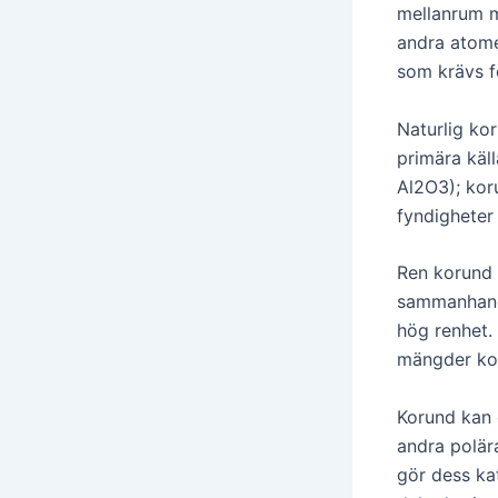
mellanrum m
andra atome
som krävs fö
Naturlig ko
primära käl
Al2O3); kor
fyndigheter 
Ren korund a
sammanhang,
hög renhet. 
mängder kol
Korund kan 
andra polär
gör dess ka