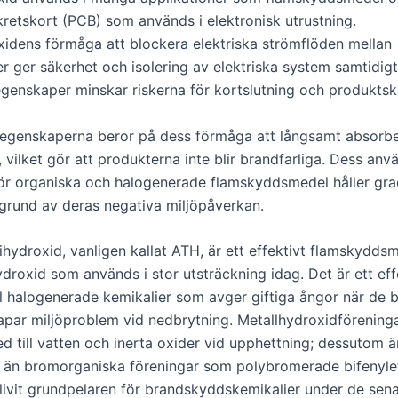
kretskort (PCB) som används i elektronisk utrustning.
idens förmåga att blockera elektriska strömflöden mellan
 ger säkerhet och isolering av elektriska system samtidig
egenskaper minskar riskerna för kortslutning och produktsk
egenskaperna beror på dess förmåga att långsamt absorb
 vilket gör att produkterna inte blir brandfarliga. Dess an
för organiska och halogenerade flamskyddsmedel håller gra
 grund av deras negativa miljöpåverkan.
ihydroxid, vanligen kallat ATH, är ett effektivt flamskydds
droxid som används i stor utsträckning idag. Det är ett eff
ill halogenerade kemikalier som avger giftiga ångor när de 
par miljöproblem vid nedbrytning. Metallhydroxidföreningar
ed till vatten och inerta oxider vid upphettning; dessutom 
a än bromorganiska föreningar som polybromerade bifenyle
livit grundpelaren för brandskyddskemikalier under de sena