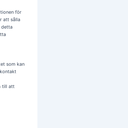
tionen för
 att sålla
 detta
tta
tet som kan
 kontakt
ill att