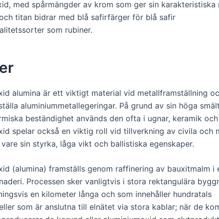
id, med spårmängder av krom som ger sin karakteristiska
ch titan bidrar med blå safirfärger för blå safir
litetssorter som rubiner.
er
id alumina är ett viktigt material vid metallframställning 
mställa aluminiummetallegeringar. På grund av sin höga smä
rmiska beständighet används den ofta i ugnar, keramik och
d spelar också en viktig roll vid tillverkning av civila och m
vare sin styrka, låga vikt och ballistiska egenskaper.
id (alumina) framställs genom raffinering av bauxitmalm i 
inaderi. Processen sker vanligtvis i stora rektangulära byg
ningsvis en kilometer långa och som innehåller hundratals
ller som är anslutna till elnätet via stora kablar; när de k