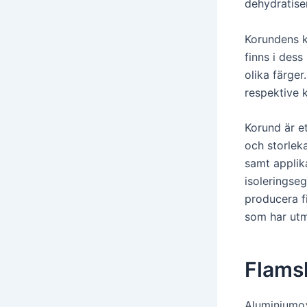
dehydratiser
Korundens k
finns i des
olika färge
respektive 
Korund är et
och storlek
samt applik
isoleringse
producera f
som har utm
Flams
Aluminiumo