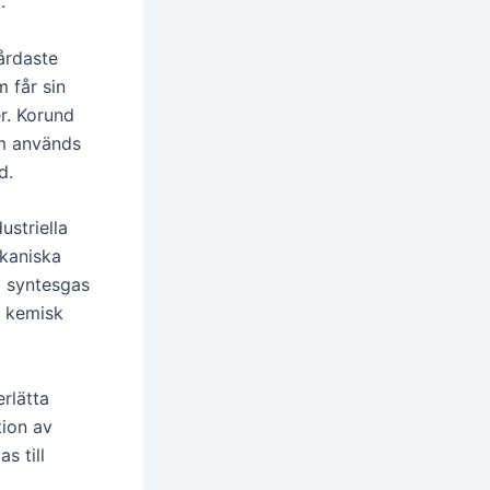
.
årdaste
m får sin
r. Korund
om används
d.
striella
kaniska
l syntesgas
n kemisk
.
rlätta
tion av
s till