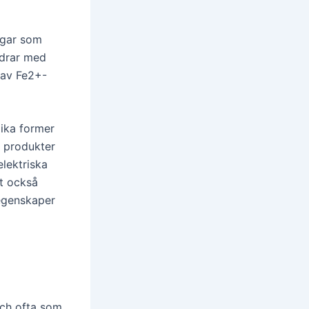
ngar som
idrar med
 av Fe2+-
lika former
 produkter
lektriska
t också
aegenskaper
ch ofta som