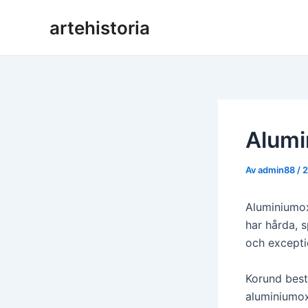
Hoppa
artehistoria
till
innehåll
Alumi
Av
admin88
/
2
Aluminiumox
har hårda, 
och exceptio
Korund best
aluminiumox