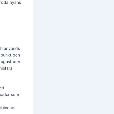
 röda nyans
och används
ltpunkt och
 ugnsfoder.
ilitära
ett
gnader som
ombineras