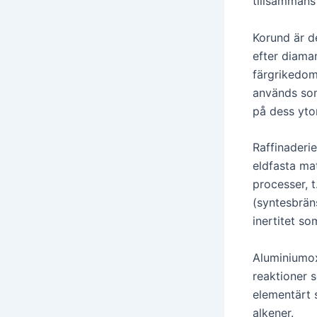
tillsammans
Korund är d
efter diaman
färgrikedom
används som
på dess yto
Raffinaderi
eldfasta ma
processer, t
(syntesbrän
inertitet s
Aluminiumox
reaktioner s
elementärt 
alkener.