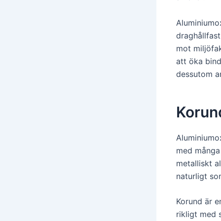
Aluminiumox
draghållfas
mot miljöfak
att öka bin
dessutom an
Korun
Aluminiumox
med många a
metalliskt 
naturligt so
Korund är e
rikligt med 