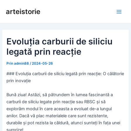
Salt
arteistorie
la
Meni
conținut
princ
Evoluția carburii de siliciu
legată prin reacție
Prin
admin88
/
2024-05-26
### Evoluția carburii de siliciu legată prin reacție: O călătorie
prin inovație
Bună ziua! Astăzi, să pătrundem în lumea fascinantă a
carburii de siliciu legate prin reacție sau RBSC și să
explorăm modul în care aceasta a evoluat de-a lungul
anilor. Dacă vă plac materialele care sunt rezistente,
durabile și pot rezista la căldură, atunci sunteți în fața unei
surprize!