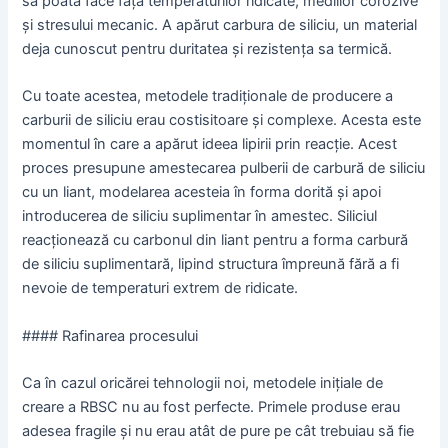
să poată face față temperaturilor ridicate, mediilor corozive
și stresului mecanic. A apărut carbura de siliciu, un material
deja cunoscut pentru duritatea și rezistența sa termică.
Cu toate acestea, metodele tradiționale de producere a
carburii de siliciu erau costisitoare și complexe. Acesta este
momentul în care a apărut ideea lipirii prin reacție. Acest
proces presupune amestecarea pulberii de carbură de siliciu
cu un liant, modelarea acesteia în forma dorită și apoi
introducerea de siliciu suplimentar în amestec. Siliciul
reacționează cu carbonul din liant pentru a forma carbură
de siliciu suplimentară, lipind structura împreună fără a fi
nevoie de temperaturi extrem de ridicate.
#### Rafinarea procesului
Ca în cazul oricărei tehnologii noi, metodele inițiale de
creare a RBSC nu au fost perfecte. Primele produse erau
adesea fragile și nu erau atât de pure pe cât trebuiau să fie