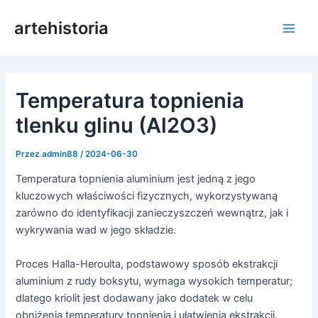
Przejdź
artehistoria
do
Men
treści
głów
Temperatura topnienia
tlenku glinu (Al2O3)
Przez
admin88
/
2024-06-30
Temperatura topnienia aluminium jest jedną z jego
kluczowych właściwości fizycznych, wykorzystywaną
zarówno do identyfikacji zanieczyszczeń wewnątrz, jak i
wykrywania wad w jego składzie.
Proces Halla-Heroulta, podstawowy sposób ekstrakcji
aluminium z rudy boksytu, wymaga wysokich temperatur;
dlatego kriolit jest dodawany jako dodatek w celu
obniżenia temperatury topnienia i ułatwienia ekstrakcji.