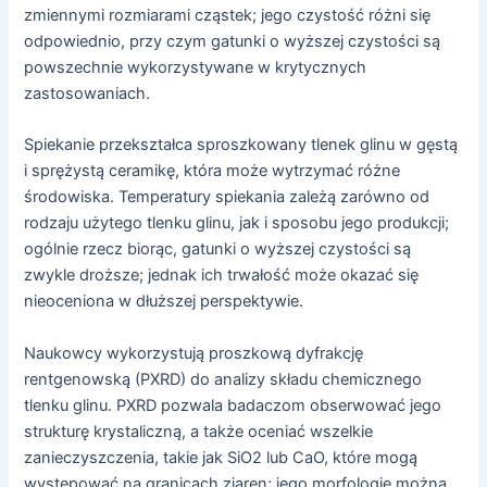
zmiennymi rozmiarami cząstek; jego czystość różni się
odpowiednio, przy czym gatunki o wyższej czystości są
powszechnie wykorzystywane w krytycznych
zastosowaniach.
Spiekanie przekształca sproszkowany tlenek glinu w gęstą
i sprężystą ceramikę, która może wytrzymać różne
środowiska. Temperatury spiekania zależą zarówno od
rodzaju użytego tlenku glinu, jak i sposobu jego produkcji;
ogólnie rzecz biorąc, gatunki o wyższej czystości są
zwykle droższe; jednak ich trwałość może okazać się
nieoceniona w dłuższej perspektywie.
Naukowcy wykorzystują proszkową dyfrakcję
rentgenowską (PXRD) do analizy składu chemicznego
tlenku glinu. PXRD pozwala badaczom obserwować jego
strukturę krystaliczną, a także oceniać wszelkie
zanieczyszczenia, takie jak SiO2 lub CaO, które mogą
występować na granicach ziaren; jego morfologię można