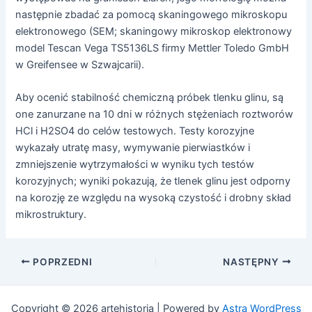
następnie zbadać za pomocą skaningowego mikroskopu
elektronowego (SEM; skaningowy mikroskop elektronowy
model Tescan Vega TS5136LS firmy Mettler Toledo GmbH
w Greifensee w Szwajcarii).
Aby ocenić stabilność chemiczną próbek tlenku glinu, są
one zanurzane na 10 dni w różnych stężeniach roztworów
HCl i H2SO4 do celów testowych. Testy korozyjne
wykazały utratę masy, wymywanie pierwiastków i
zmniejszenie wytrzymałości w wyniku tych testów
korozyjnych; wyniki pokazują, że tlenek glinu jest odporny
na korozję ze względu na wysoką czystość i drobny skład
mikrostruktury.
Nawigacja
POPRZEDNI
NASTĘPNY
postów
Copyright © 2026 artehistoria | Powered by
Astra WordPress