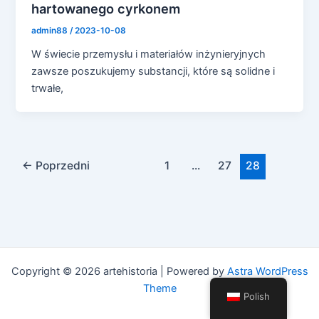
hartowanego cyrkonem
admin88
/
2023-10-08
W świecie przemysłu i materiałów inżynieryjnych
zawsze poszukujemy substancji, które są solidne i
trwałe,
Paginacja
←
Poprzedni
1
...
27
28
postów
Copyright © 2026 artehistoria | Powered by
Astra WordPress
Theme
Polish