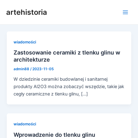
Przejdź
artehistoria
do
Men
treści
głów
wiadomości
Zastosowanie ceramiki z tlenku glinu w
architekturze
admin88
/
2023-11-05
W dziedzinie ceramiki budowlanej i sanitarnej
produkty Al2O3 można zobaczyć wszędzie, takie jak
cegły ceramiczne z tlenku glinu, [...]
wiadomości
Wprowadzenie do tlenku glinu