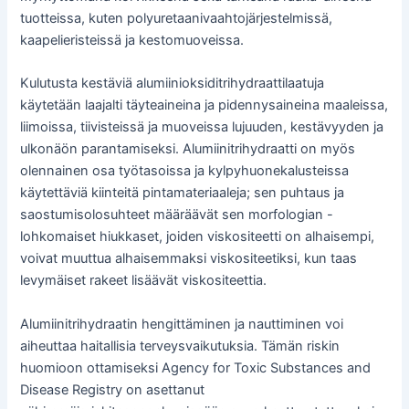
tuotteissa, kuten polyuretaanivaahtojärjestelmissä,
kaapelieristeissä ja kestomuoveissa.
Kulutusta kestäviä alumiinioksiditrihydraattilaatuja
käytetään laajalti täyteaineina ja pidennysaineina maaleissa,
liimoissa, tiivisteissä ja muoveissa lujuuden, kestävyyden ja
ulkonäön parantamiseksi. Alumiinitrihydraatti on myös
olennainen osa työtasoissa ja kylpyhuonekalusteissa
käytettäviä kiinteitä pintamateriaaleja; sen puhtaus ja
saostumisolosuhteet määräävät sen morfologian -
lohkomaiset hiukkaset, joiden viskositeetti on alhaisempi,
voivat muuttua alhaisemmaksi viskositeetiksi, kun taas
levymäiset rakeet lisäävät viskositeettia.
Alumiinitrihydraatin hengittäminen ja nauttiminen voi
aiheuttaa haitallisia terveysvaikutuksia. Tämän riskin
huomioon ottamiseksi Agency for Toxic Substances and
Disease Registry on asettanut