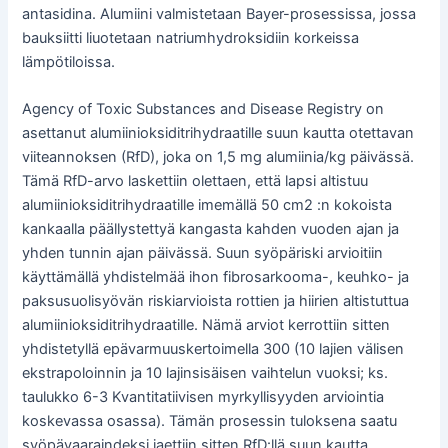
antasidina. Alumiini valmistetaan Bayer-prosessissa, jossa
bauksiitti liuotetaan natriumhydroksidiin korkeissa
lämpötiloissa.
Agency of Toxic Substances and Disease Registry on
asettanut alumiinioksiditrihydraatille suun kautta otettavan
viiteannoksen (RfD), joka on 1,5 mg alumiinia/kg päivässä.
Tämä RfD-arvo laskettiin olettaen, että lapsi altistuu
alumiinioksiditrihydraatille imemällä 50 cm2 :n kokoista
kankaalla päällystettyä kangasta kahden vuoden ajan ja
yhden tunnin ajan päivässä. Suun syöpäriski arvioitiin
käyttämällä yhdistelmää ihon fibrosarkooma-, keuhko- ja
paksusuolisyövän riskiarvioista rottien ja hiirien altistuttua
alumiinioksiditrihydraatille. Nämä arviot kerrottiin sitten
yhdistetyllä epävarmuuskertoimella 300 (10 lajien välisen
ekstrapoloinnin ja 10 lajinsisäisen vaihtelun vuoksi; ks.
taulukko 6-3 Kvantitatiivisen myrkyllisyyden arviointia
koskevassa osassa). Tämän prosessin tuloksena saatu
syöpävaaraindeksi jaettiin sitten RfD:llä suun kautta