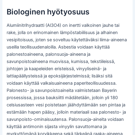
Biologinen hyötyosuus
Alumiinitrihydraatti (Al3O4) on inertti valkoinen jauhe tai
rake, jolla on erinomainen lämpöstabiilisuus ja alhainen
vesipitoisuus, joten se soveltuu käytettäväksi liima-aineena
useilla teollisuudenaloilla. Asbestia voidaan käyttää
palonestoaineena, palonsuoja-aineena ja
savunpoistoaineena muovissa, kumissa, tekstiileissä,
johtojen ja kaapeleiden eristeissä, vinyyliseinä- ja
lattiapäällysteissä ja epoksijärjestelmissä; lisäksi sitä
voidaan käyttää valkaisuaineena paperiteollisuudessa.
Palonesto- ja savunpoistoaineita valmistetaan Bayerin
prosessissa, jossa bauksiitti mädätetään, jolloin yli 180
celsiusasteen vesi poistetaan jäähdyttämään sen pintaa ja
estämään hapen pääsy, jolloin materiaali saa palonesto- ja
savunpoisto-ominaisuutensa. Palonsuoja-aineita voidaan
käyttää antimonin sijasta vinyylin savuttomana ja
myrkyttömänä korvikkeena sekä tärkeänä raaka-aineena