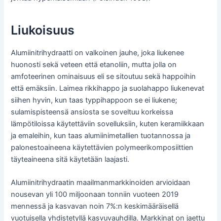
Liukoisuus
Alumiinitrihydraatti on valkoinen jauhe, joka liukenee
huonosti sekä veteen että etanoliin, mutta jolla on
amfoteerinen ominaisuus eli se sitoutuu sekä happoihin
että emäksiin. Laimea rikkihappo ja suolahappo liukenevat
siihen hyvin, kun taas typpihappoon se ei liukene;
sulamispisteensä ansiosta se soveltuu korkeissa
lämpötiloissa käytettäviin sovelluksiin, kuten keramiikkaan
ja emaleihin, kun taas alumiinimetallien tuotannossa ja
palonestoaineena käytettävien polymeerikomposiittien
täyteaineena sitä käytetään laajasti.
Alumiinitrihydraatin maailmanmarkkinoiden arvioidaan
nousevan yli 100 miljoonaan tonniin vuoteen 2019
mennessä ja kasvavan noin 7%:n keskimääräisellä
vuotuisella yhdistetyllä kasvuvauhdilla. Markkinat on jaettu