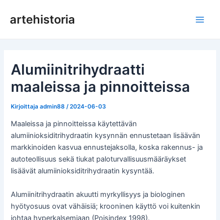
Siirry
artehistoria
sisältöön
Pääv
Alumiinitrihydraatti
maaleissa ja pinnoitteissa
Kirjoittaja
admin88
/
2024-06-03
Maaleissa ja pinnoitteissa käytettävän
alumiinioksiditrihydraatin kysynnän ennustetaan lisäävän
markkinoiden kasvua ennustejaksolla, koska rakennus- ja
autoteollisuus sekä tiukat paloturvallisuusmääräykset
lisäävät alumiinioksiditrihydraatin kysyntää.
Alumiinitrihydraatin akuutti myrkyllisyys ja biologinen
hyötyosuus ovat vähäisiä; krooninen käyttö voi kuitenkin
johtaa hyperkalsemiaan (Poisindex 1998).