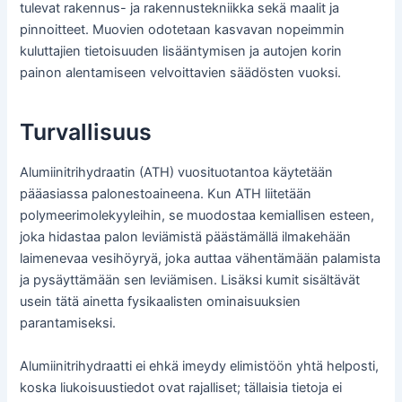
tulevat rakennus- ja rakennustekniikka sekä maalit ja
pinnoitteet. Muovien odotetaan kasvavan nopeimmin
kuluttajien tietoisuuden lisääntymisen ja autojen korin
painon alentamiseen velvoittavien säädösten vuoksi.
Turvallisuus
Alumiinitrihydraatin (ATH) vuosituotantoa käytetään
pääasiassa palonestoaineena. Kun ATH liitetään
polymeerimolekyyleihin, se muodostaa kemiallisen esteen,
joka hidastaa palon leviämistä päästämällä ilmakehään
laimenevaa vesihöyryä, joka auttaa vähentämään palamista
ja pysäyttämään sen leviämisen. Lisäksi kumit sisältävät
usein tätä ainetta fysikaalisten ominaisuuksien
parantamiseksi.
Alumiinitrihydraatti ei ehkä imeydy elimistöön yhtä helposti,
koska liukoisuustiedot ovat rajalliset; tällaisia tietoja ei