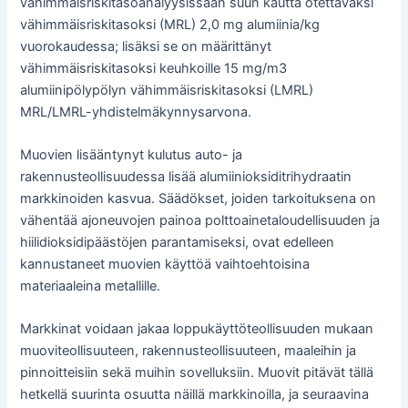
vähimmäisriskitasoanalyysissään suun kautta otettavaksi
vähimmäisriskitasoksi (MRL) 2,0 mg alumiinia/kg
vuorokaudessa; lisäksi se on määrittänyt
vähimmäisriskitasoksi keuhkoille 15 mg/m3
alumiinipölypölyn vähimmäisriskitasoksi (LMRL)
MRL/LMRL-yhdistelmäkynnysarvona.
Muovien lisääntynyt kulutus auto- ja
rakennusteollisuudessa lisää alumiinioksiditrihydraatin
markkinoiden kasvua. Säädökset, joiden tarkoituksena on
vähentää ajoneuvojen painoa polttoainetaloudellisuuden ja
hiilidioksidipäästöjen parantamiseksi, ovat edelleen
kannustaneet muovien käyttöä vaihtoehtoisina
materiaaleina metallille.
Markkinat voidaan jakaa loppukäyttöteollisuuden mukaan
muoviteollisuuteen, rakennusteollisuuteen, maaleihin ja
pinnoitteisiin sekä muihin sovelluksiin. Muovit pitävät tällä
hetkellä suurinta osuutta näillä markkinoilla, ja seuraavina