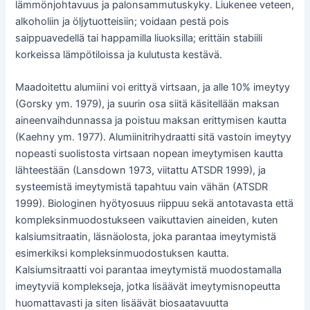
lämmönjohtavuus ja palonsammutuskyky. Liukenee veteen,
alkoholiin ja öljytuotteisiin; voidaan pestä pois
saippuavedellä tai happamilla liuoksilla; erittäin stabiili
korkeissa lämpötiloissa ja kulutusta kestävä.
Maadoitettu alumiini voi erittyä virtsaan, ja alle 10% imeytyy
(Gorsky ym. 1979), ja suurin osa siitä käsitellään maksan
aineenvaihdunnassa ja poistuu maksan erittymisen kautta
(Kaehny ym. 1977). Alumiinitrihydraatti sitä vastoin imeytyy
nopeasti suolistosta virtsaan nopean imeytymisen kautta
lähteestään (Lansdown 1973, viitattu ATSDR 1999), ja
systeemistä imeytymistä tapahtuu vain vähän (ATSDR
1999). Biologinen hyötyosuus riippuu sekä antotavasta että
kompleksinmuodostukseen vaikuttavien aineiden, kuten
kalsiumsitraatin, läsnäolosta, joka parantaa imeytymistä
esimerkiksi kompleksinmuodostuksen kautta.
Kalsiumsitraatti voi parantaa imeytymistä muodostamalla
imeytyviä komplekseja, jotka lisäävät imeytymisnopeutta
huomattavasti ja siten lisäävät biosaatavuutta