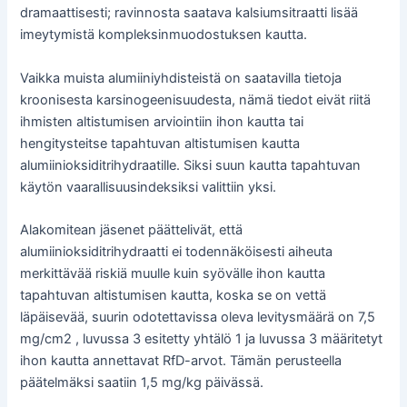
dramaattisesti; ravinnosta saatava kalsiumsitraatti lisää
imeytymistä kompleksinmuodostuksen kautta.
Vaikka muista alumiiniyhdisteistä on saatavilla tietoja
kroonisesta karsinogeenisuudesta, nämä tiedot eivät riitä
ihmisten altistumisen arviointiin ihon kautta tai
hengitysteitse tapahtuvan altistumisen kautta
alumiinioksiditrihydraatille. Siksi suun kautta tapahtuvan
käytön vaarallisuusindeksiksi valittiin yksi.
Alakomitean jäsenet päättelivät, että
alumiinioksiditrihydraatti ei todennäköisesti aiheuta
merkittävää riskiä muulle kuin syövälle ihon kautta
tapahtuvan altistumisen kautta, koska se on vettä
läpäisevää, suurin odotettavissa oleva levitysmäärä on 7,5
mg/cm2 , luvussa 3 esitetty yhtälö 1 ja luvussa 3 määritetyt
ihon kautta annettavat RfD-arvot. Tämän perusteella
päätelmäksi saatiin 1,5 mg/kg päivässä.