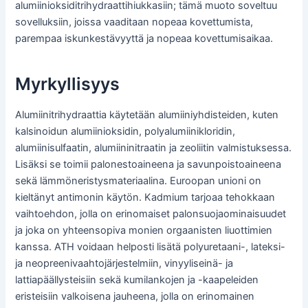
alumiinioksiditrihydraattihiukkasiin; tämä muoto soveltuu
sovelluksiin, joissa vaaditaan nopeaa kovettumista,
parempaa iskunkestävyyttä ja nopeaa kovettumisaikaa.
Myrkyllisyys
Alumiinitrihydraattia käytetään alumiiniyhdisteiden, kuten
kalsinoidun alumiinioksidin, polyalumiinikloridin,
alumiinisulfaatin, alumiininitraatin ja zeoliitin valmistuksessa.
Lisäksi se toimii palonestoaineena ja savunpoistoaineena
sekä lämmöneristysmateriaalina. Euroopan unioni on
kieltänyt antimonin käytön. Kadmium tarjoaa tehokkaan
vaihtoehdon, jolla on erinomaiset palonsuojaominaisuudet
ja joka on yhteensopiva monien orgaanisten liuottimien
kanssa. ATH voidaan helposti lisätä polyuretaani-, lateksi-
ja neopreenivaahtojärjestelmiin, vinyyliseinä- ja
lattiapäällysteisiin sekä kumilankojen ja -kaapeleiden
eristeisiin valkoisena jauheena, jolla on erinomainen