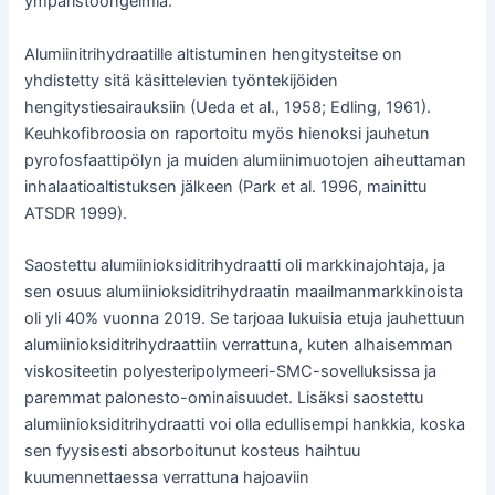
ympäristöongelmia.
Alumiinitrihydraatille altistuminen hengitysteitse on
yhdistetty sitä käsittelevien työntekijöiden
hengitystiesairauksiin (Ueda et al., 1958; Edling, 1961).
Keuhkofibroosia on raportoitu myös hienoksi jauhetun
pyrofosfaattipölyn ja muiden alumiinimuotojen aiheuttaman
inhalaatioaltistuksen jälkeen (Park et al. 1996, mainittu
ATSDR 1999).
Saostettu alumiinioksiditrihydraatti oli markkinajohtaja, ja
sen osuus alumiinioksiditrihydraatin maailmanmarkkinoista
oli yli 40% vuonna 2019. Se tarjoaa lukuisia etuja jauhettuun
alumiinioksiditrihydraattiin verrattuna, kuten alhaisemman
viskositeetin polyesteripolymeeri-SMC-sovelluksissa ja
paremmat palonesto-ominaisuudet. Lisäksi saostettu
alumiinioksiditrihydraatti voi olla edullisempi hankkia, koska
sen fyysisesti absorboitunut kosteus haihtuu
kuumennettaessa verrattuna hajoaviin