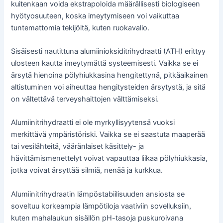
kuitenkaan voida ekstrapoloida määrällisesti biologiseen
hyötyosuuteen, koska imeytymiseen voi vaikuttaa
tuntemattomia tekijöitä, kuten ruokavalio.
Sisäisesti nautittuna alumiinioksiditrihydraatti (ATH) erittyy
ulosteen kautta imeytymättä systeemisesti. Vaikka se ei
ärsytä hienoina pölyhiukkasina hengitettynä, pitkäaikainen
altistuminen voi aiheuttaa hengitysteiden ärsytystä, ja sitä
on vältettävä terveyshaittojen välttämiseksi.
Alumiinitrihydraatti ei ole myrkyllisyytensä vuoksi
merkittävä ympäristöriski. Vaikka se ei saastuta maaperää
tai vesilähteitä, vääränlaiset käsittely- ja
hävittämismenettelyt voivat vapauttaa liikaa pölyhiukkasia,
jotka voivat ärsyttää silmiä, nenää ja kurkkua.
Alumiinitrihydraatin lämpöstabiilisuuden ansiosta se
soveltuu korkeampia lämpötiloja vaativiin sovelluksiin,
kuten mahalaukun sisällön pH-tasoja puskuroivana