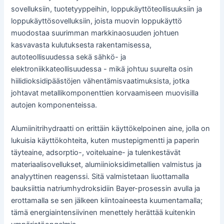
sovelluksiin, tuotetyyppeihin, loppukäyttöteollisuuksiin ja
loppukäyttösovelluksiin, joista muovin loppukäyttö
muodostaa suurimman markkinaosuuden johtuen
kasvavasta kulutuksesta rakentamisessa,
autoteollisuudessa sekä sähkö- ja
elektroniikkateollisuudessa - mikä johtuu suurelta osin
hiilidioksidipäästöjen vähentämisvaatimuksista, jotka
johtavat metallikomponenttien korvaamiseen muovisilla
autojen komponenteissa.
Alumiinitrihydraatti on erittäin käyttökelpoinen aine, jolla on
lukuisia käyttökohteita, kuten mustepigmentti ja paperin
täyteaine, adsorptio-, voiteluaine- ja tulenkestävät
materiaalisovellukset, alumiinioksidimetallien valmistus ja
analyyttinen reagenssi. Sitä valmistetaan liuottamalla
bauksiittia natriumhydroksidiin Bayer-prosessin avulla ja
erottamalla se sen jälkeen kiintoaineesta kuumentamalla;
tämä energiaintensiivinen menettely herättää kuitenkin