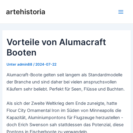
Zum
artehistoria
Inhalt
Hau
springen
Vorteile von Alumacraft
Booten
Unter
admin88
/
2024-07-22
Alumacraft-Boote gelten seit langem als Standardmodelle
der Branche und sind daher bei vielen anspruchsvollen
Käufern sehr beliebt. Perfekt für Seen, Flüsse und Buchten.
Als sich der Zweite Weltkrieg dem Ende zuneigte, hatte
Flour City Ornamental Iron im Süden von Minneapolis die
Kapazität, Aluminiumpontons für Flugzeuge herzustellen -
doch Erich Swenson sah stattdessen das Potenzial, diese
Pontons in Fischerboote zu verwandeln.